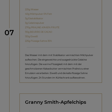
225g Wasser
40g Milchpulver 0% Fett
3g Eisstabilisator
3g Gelatinepulver
270g PRALINE A/N 60% FRUITE
Schritt
07
110g BEURRE DE CACAO
130g Eiweiß
225g Flüssige Sahne 35%
Das Wasser mit dem mit Stabilisator vermischten Milchpulver
aufkochen. Die eingeweichte und ausgedrückte Gelatine
hinzufügen. Die warme Flüssigkeit mit dem mit der
geschmolzenen Kakaobutter vermischten Praliné zu einer
Emulsion verarbeiten. Eiweiß und die kalte flüssige Sahne
hinzufügen. 24 Stunden im Kühlschrank aufbewahren.
Granny Smith-Apfelchips