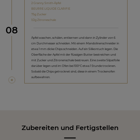
2 Granny Smith-Äpfel
BEURRE LIQUIDE CLARIFIE
75g Zucker
1/2g Zitroneschale
Schritt
08
Äpfel waschen, schälen, entkernen und dann in Zylinder von 6
cm Durchmesser schneiden. Mit einem Mandolinenschneider in
etwa 1 mm dicke Chips schneiden. Auf ein Silikontuch legen. Die
Oberfläche der Apfel mit der flüssigen Butter bestreichen und
mit Zucker und Zitronenschale bestreuen. Eine zweite Silpatfolie
darüber legen und im Ofen bei 100°C etwa 1 Stunde trocknen.
Sobald die Chips getrocknet sind, diese in einem Trockenofen
aufbewahren.
Zubereiten und Fertigstellen