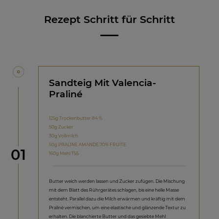
Rezept Schritt für Schritt
Sandteig Mit Valencia-
Praliné
125g Trockenbutter 84 %
50g Zucker
30g Vollmilch
50g PRALINE AMANDE 70% FRUITE
Schritt
01
160g Mehl T55
Butter weich werden lassen und Zucker zufügen. Die Mischung
mit dem Blatt des Rührgerätes schlagen, bis eine helle Masse
entsteht. Parallel dazu die Milch erwärmen und kräftig mit dem
Praliné vermischen, um eine elastische und glänzende Textur zu
erhalten. Die blanchierte Butter und das gesiebte Mehl