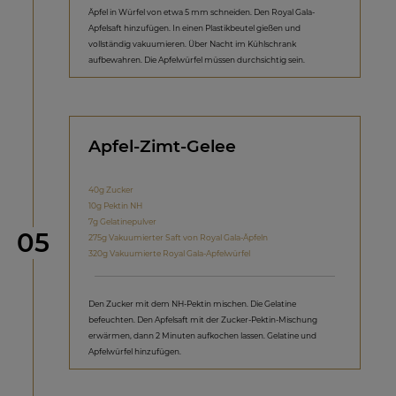
Äpfel in Würfel von etwa 5 mm schneiden. Den Royal Gala-
Apfelsaft hinzufügen. In einen Plastikbeutel gießen und
vollständig vakuumieren. Über Nacht im Kühlschrank
aufbewahren. Die Apfelwürfel müssen durchsichtig sein.
Apfel-Zimt-Gelee
40g Zucker
10g Pektin NH
7g Gelatinepulver
Schritt
05
275g Vakuumierter Saft von Royal Gala-Äpfeln
320g Vakuumierte Royal Gala-Apfelwürfel
Den Zucker mit dem NH-Pektin mischen. Die Gelatine
befeuchten. Den Apfelsaft mit der Zucker-Pektin-Mischung
erwärmen, dann 2 Minuten aufkochen lassen. Gelatine und
Apfelwürfel hinzufügen.