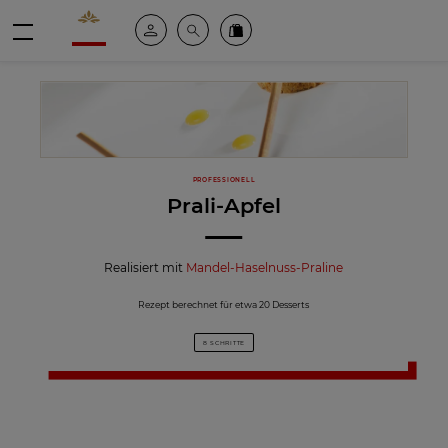
Valrhona - Imaginons le meilleur du chocolat
Mein konto
Suche
Valrhona Collection
Menü
PROFESSIONELL
Prali-Apfel
Realisiert mit
Mandel-Haselnuss-Praline
Rezept berechnet für etwa 20 Desserts
8 SCHRITTE