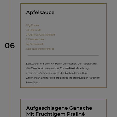
Apfelsauce
20g Zucker
7g Pektin NH
270g Royal Gala-Apfelsaft
2 Zitroneschalen
Schritt
06
3g Zitronensaft
Gelbe Lebensmittelfarbe
Den Zucker mit dem NH-Pektin vermischen. Den Apfelsaft mit
den Zitronenschalen und der Zucker-Pektin-Mischung
erwärmen. Aufkochen und 2 Min. kochen lassen. Den
Zitronensaft und für die Farbe einige Tropfen flüssigen Farbstoff
hinzufügen.
Aufgeschlagene Ganache
Mit Fruchtigem Praliné