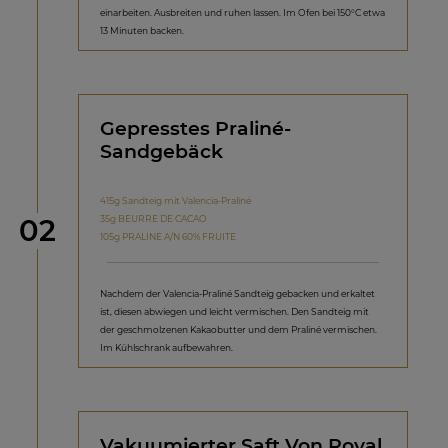
einarbeiten. Ausbreiten und ruhen lassen. Im Ofen bei 150°C etwa
13 Minuten backen.
Gepresstes Praliné-
Sandgebäck
415g Sandteig mit Valencia-Praliné
Schritt
35g BEURRE DE CACAO
02
105g PRALINE A/N 60% FRUITE
Nachdem der Valencia-Praliné Sandteig gebacken und erkaltet
ist, diesen abwiegen und leicht vermischen. Den Sandteig mit
der geschmolzenen Kakaobutter und dem Praliné vermischen.
Im Kühlschrank aufbewahren.
Vakuumierter Saft Von Royal