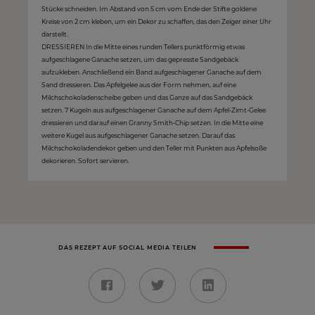
Stücke schneiden. Im Abstand von 5 cm vom Ende der Stifte goldene
Kreise von 2 cm kleben, um ein Dekor zu schaffen, das den Zeiger einer Uhr
darstellt.
DRESSIEREN In die Mitte eines runden Tellers punktförmig etwas
aufgeschlagene Ganache setzen, um das gepresste Sandgebäck
aufzukleben. Anschließend ein Band aufgeschlagener Ganache auf dem
Sand dressieren. Das Apfelgelee aus der Form nehmen, auf eine
Milchschokoladenscheibe geben und das Ganze auf das Sandgebäck
setzen. 7 Kugeln aus aufgeschlagener Ganache auf dem Apfel-Zimt-Gelee
dressieren und darauf einen Granny Smith-Chip setzen. In die Mitte eine
weitere Kugel aus aufgeschlagener Ganache setzen. Darauf das
Milchschokoladendekor geben und den Teller mit Punkten aus Apfelsoße
dekorieren. Sofort servieren.
DAS REZEPT AUF SOCIAL MEDIA TEILEN