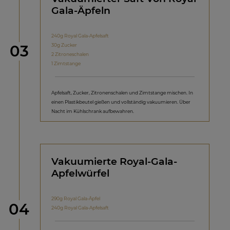
Gala-Äpfeln
240g Royal Gala-Apfelsaft
Schritt
30g Zucker
03
2 Zitroneschalen
1 Zimtstange
Apfelsaft, Zucker, Zitronenschalen und Zimtstange mischen. In
einen Plastikbeutel gießen und vollständig vakuumieren. Über
Nacht im Kühlschrank aufbewahren.
Vakuumierte Royal-Gala-
Apfelwürfel
290g Royal Gala-Äpfel
Schritt
04
240g Royal Gala-Apfelsaft