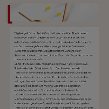
25 g fest gedrückten Praliné-Sand in Kreisen von 6 cm Durchmesser
absetzen, mit einem Löffel leicht festdrücken und im Kühlschrank
aufbewahren. Das Gala-Apfel-Gelee herstellen, 30 g davon in Kreise von 6
cm Durchmesser gießen und bis zum Augenblick des Dressierens im
Kühlschrank aufbewahren. Die aufgeschlagene Ganache in der
Rührmaschine weich machen, mit einer 10-er Lochtülle garnieren und im
Kühlschrank aufbewahren.
DEKOR Mit temperierter Milchschokoladenkuvertüre zwischen zwei
Schokoladenfolien Scheiben von 6 cm Durchmesser herstellen.
Kristallisieren lassen und bis zum Servieren aufbewahren. Goldpuder mit
Likör mischen und mit einem Pinsel Striche auf eine Schokoladenfolie
auftragen. Trocknen lassen. Die Milchschokoladenkuvertüre auf die
dekorierte Folie geben und mit einer weiteren Folie abdecken,
anschließend ausbreiten. Vor der Kristallisation Kreise von 2 cm
Durchmesser ausstechen. Noch immer mit der temperierten
Milchschokoladenkuvertüre: Kuvertüre auf eine Schokoladenfolie geben
und mit einem gezahnten Spatel durchziehen, um Stifte herzustellen.
Kristallisieren lassen. Die Stifte mit Goldpulver bepinseln und in 15 cm lange