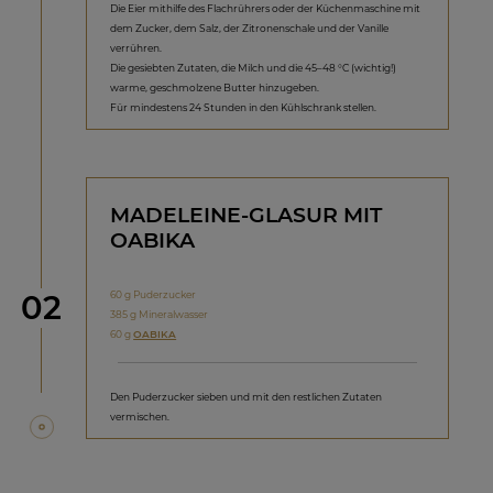
Die Eier mithilfe des Flachrührers oder der Küchenmaschine mit
dem Zucker, dem Salz, der Zitronenschale und der Vanille
verrühren.
Die gesiebten Zutaten, die Milch und die 45–48 °C (wichtig!)
warme, geschmolzene Butter hinzugeben.
Für mindestens 24 Stunden in den Kühlschrank stellen.
MADELEINE-GLASUR MIT
OABIKA
Schritt
60 g Puderzucker
02
385 g Mineralwasser
60 g
OABIKA
Den Puderzucker sieben und mit den restlichen Zutaten
vermischen.