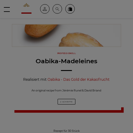
Valrhona - Imaginons le meilleur du chocolat
Mein konto
Suche
Valrhona Collection
Menü
PROFESSIONELL
Oabika-Madeleines
Realisiert mit
Oabika - Das Gold der Kakaofrucht
An original recipe from Jérémie Runel & David Briand
2 SCHRITTE
Rezept für 30 Stück