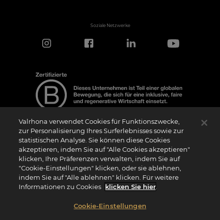
Soziale Netzwerke
Valrhona verwendet Cookies für Funktionszwecke,
zur Personalisierung Ihres Surferlebnisses sowie zur
statistischen Analyse. Sie können diese Cookies
Hinweis zur Zertifizierung
akzeptieren, indem Sie auf "Alle Cookies akzeptieren"
Das Logo “Certified B Corporation” (bzw. die Versionen in anderen Sprachen, wie
klicken, Ihre Präferenzen verwalten, indem Sie auf
z.B. “Zertifizierte B Corporation”) wird von B Lab, einer privaten Non-Profit-
Organisation, an Unternehmen vergeben, die wie wir das B Impact Assessment
"Cookie-Einstellungen" klicken, oder sie ablehnen,
(“BIA”) erfolgreich abgeschlossen haben und die Anforderungen von B Lab an
indem Sie auf "Alle ablehnen" klicken. Für weitere
soziale und ökologische Leistung, Verantwortung und Transparenz erfüllen. Es wird
darauf hingewiesen, dass B Lab weder eine Konformitätsbewertungsstelle im Sinne
Informationen zu Cookies
klicken Sie hier
.
der Verordnung (EU) Nr. 765/2008 noch eine nationale, europäische oder
internationale Normungsorganisation im Sinne der Verordnung (EU) Nr. 1025/2012
ist. Die Kriterien des BIA sind eigenständig und unabhängig von den harmonisierten
Cookie-Einstellungen
Standards, die sich aus ISO-Normen oder anderen Normungsgremien ergeben, und
sie werden nicht von nationalen oder europäischen öffentlichen Institutionen