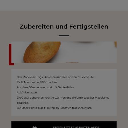
Zubereiten und Fertigstellen
Den Madeleine-Teig zubereiten und die Formen zu 3/4 befüllen.
Ca. 12 Minuten bei 170 °C backen.
Aus dem Ofen nehmen und mit Oabika füllen.
Abkühlen lassen.
Die Glasur zubereiten, leicht erwärmen und die Unterseite der Madeleines
glasieren.
Die Madeleines einige Minuten im Backofen trocknen lassen.
DIESES REZEPT HERUNTERLADEN