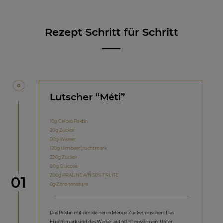
Rezept Schritt für Schritt
Lutscher “Méti”
10g Gelbes Pektin
20g Zucker
80g Wasser
120g Himbeerfruchtmark
220g Zucker
80g Glucose
200g PRALINE A/N 50% FRUITE
Schritt
01
6g Zitronensäure
Das Pektin mit der kleineren Menge Zucker mischen. Das
Fruchtmark und das Wasser auf 40 °C erwärmen. Unter