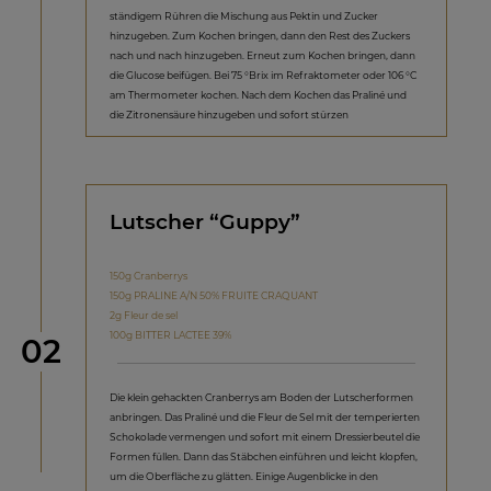
ständigem Rühren die Mischung aus Pektin und Zucker
hinzugeben. Zum Kochen bringen, dann den Rest des Zuckers
nach und nach hinzugeben. Erneut zum Kochen bringen, dann
die Glucose beifügen. Bei 75 °Brix im Refraktometer oder 106 °C
am Thermometer kochen. Nach dem Kochen das Praliné und
die Zitronensäure hinzugeben und sofort stürzen
Lutscher “Guppy”
150g Cranberrys
150g PRALINE A/N 50% FRUITE CRAQUANT
2g Fleur de sel
100g BITTER LACTEE 39%
Schritt
02
Die klein gehackten Cranberrys am Boden der Lutscherformen
anbringen. Das Praliné und die Fleur de Sel mit der temperierten
Schokolade vermengen und sofort mit einem Dressierbeutel die
Formen füllen. Dann das Stäbchen einführen und leicht klopfen,
um die Oberfläche zu glätten. Einige Augenblicke in den