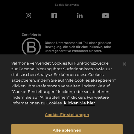
Soziale Netzwerke
Valrhona verwendet Cookies für Funktionszwecke,
zur Personalisierung Ihres Surferlebnisses sowie zur
statistischen Analyse. Sie können diese Cookies
Hinweis zur Zertifizierung
akzeptieren, indem Sie auf "Alle Cookies akzeptieren"
Das Logo “Certified B Corporation” (bzw. die Versionen in anderen Sprachen, wie
klicken, Ihre Präferenzen verwalten, indem Sie auf
z.B. “Zertifizierte B Corporation”) wird von B Lab, einer privaten Non-Profit-
Organisation, an Unternehmen vergeben, die wie wir das B Impact Assessment
"Cookie-Einstellungen" klicken, oder sie ablehnen,
(“BIA”) erfolgreich abgeschlossen haben und die Anforderungen von B Lab an
indem Sie auf "Alle ablehnen" klicken. Für weitere
soziale und ökologische Leistung, Verantwortung und Transparenz erfüllen. Es wird
darauf hingewiesen, dass B Lab weder eine Konformitätsbewertungsstelle im Sinne
Informationen zu Cookies
klicken Sie hier
.
der Verordnung (EU) Nr. 765/2008 noch eine nationale, europäische oder
internationale Normungsorganisation im Sinne der Verordnung (EU) Nr. 1025/2012
ist. Die Kriterien des BIA sind eigenständig und unabhängig von den harmonisierten
Cookie-Einstellungen
Standards, die sich aus ISO-Normen oder anderen Normungsgremien ergeben, und
sie werden nicht von nationalen oder europäischen öffentlichen Institutionen
ratifiziert.
Alle ablehnen