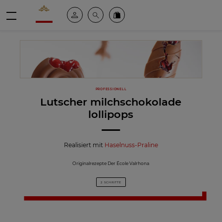
Valrhona - Imaginons le meilleur du chocolat
Mein konto
Suche
Valrhona Collection
Menü
PROFESSIONELL
Lutscher milchschokolade
lollipops
Realisiert mit
Haselnuss-Praline
Originalrezepte Der École Valrhona
2 SCHRITTE