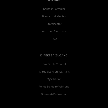
KONTAKT
Kontakt-Formular
Presse und Medien
Storelocator
Kommen Sie zu uns
FAQ
DIREKTER ZUGANG
Das Cercle V portal
47 rue des Archives, Paris
MyValrhona
Fonds Solidaire Valrhona
Gourmet-Onlineshop