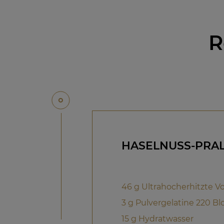
R
HASELNUSS-PRA
46 g Ultrahocherhitzte Vo
3 g Pulvergelatine 220 B
15 g Hydratwasser