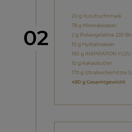
20 g Yuzufruchtmark
78 g Mineralwasser
Schritt
02
2 g Pulvergelatine 220 B
10 g Hydratwasser
190 g INSPIRATION YUZU
10 g Kakaobutter
170 g Ultrahocherhitzte 
480 g Gesamtgewicht