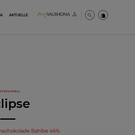
NA
AKTUELLE
Mein konto
Suche
Valrhona Colle
OFESSIONELL
lipse
hschokolade Bahibe 46%