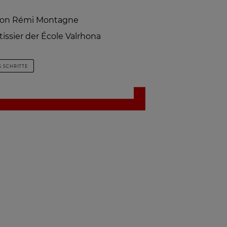
von Rémi Montagne
issier der École Valrhona
6 SCHRITTE