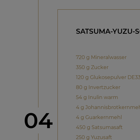
SATSUMA-YUZU-
720 g Mineralwasser
350 g Zucker
120 g Glukosepulver DE3
80 g Invertzucker
54 g Inulin warm
4 g Johannisbrotkernme
Schritt
04
4 g Guarkernmehl
450 g Satsumasaft
250 g Yuzusaft