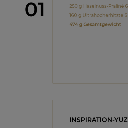
Schritt
01
250 g Haselnuss-Praliné 6
160 g Ultrahocherhitzte 
474 g Gesamtgewicht
INSPIRATION-YU