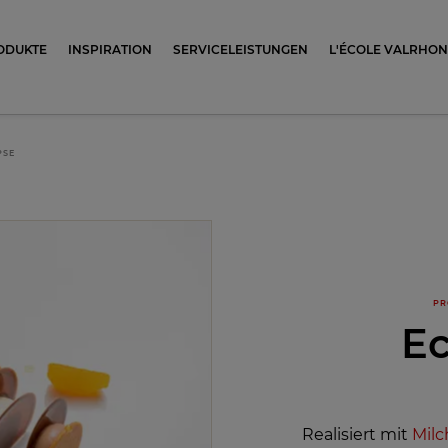
ocolat
ODUKTE
INSPIRATION
SERVICELEISTUNGEN
L'ÉCOLE VALRHO
PSE
PR
Ec
Realisiert mit
Milc