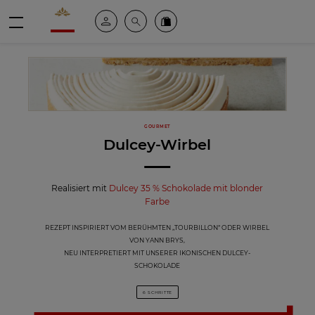
Valrhona - Imaginons le meilleur du chocolat
Mein konto
Suche
Valrhona Collection
Menü
GOURMET
Dulcey-Wirbel
Realisiert mit
Dulcey 35 % Schokolade mit blonder
Farbe
REZEPT INSPIRIERT VOM BERÜHMTEN „TOURBILLON“ ODER WIRBEL
VON YANN BRYS,
NEU INTERPRETIERT MIT UNSERER IKONISCHEN DULCEY-
SCHOKOLADE
6 SCHRITTE