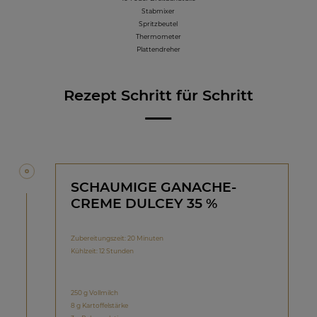
Stabmixer
Spritzbeutel
Thermometer
Plattendreher
Rezept Schritt für Schritt
SCHAUMIGE GANACHE-
CREME DULCEY 35 %
Zubereitungszeit: 20 Minuten
Kühlzeit: 12 Stunden
250 g Vollmilch
8 g Kartoffelstärke