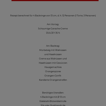
Rezept berechnet für 4 Backringe von 13 cm, d. h. 12 Personen (1 Torte, 3 Personen)
Am Vortag:
Schaumige Ganache-Creme
DULCEY 35 %
Am Backtag:
Mürbeteig mit Walnüssen
und Haselnüssen
Creme aus Walnüssen und
Haselnüssen mit Gewürzen
Hausgemachtes
Orangenpüree
Orangen-Confit
Kandierte Orangenstreifen
Benötigte Utensilien:
4 Backringe mit Ø 13 cm
Edelstahl-Blütenblatttülle
104 oder Breitbandtülle