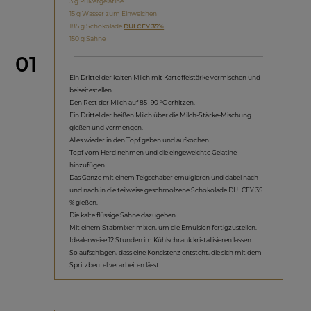
3 g Pulvergelatine
15 g Wasser zum Einweichen
185 g Schokolade
DULCEY 35%
150 g Sahne
Schritt
01
Ein Drittel der kalten Milch mit Kartoffelstärke vermischen und
beiseitestellen.
Den Rest der Milch auf 85–90 °C erhitzen.
Ein Drittel der heißen Milch über die Milch-Stärke-Mischung
gießen und vermengen.
Alles wieder in den Topf geben und aufkochen.
Topf vom Herd nehmen und die eingeweichte Gelatine
hinzufügen.
Das Ganze mit einem Teigschaber emulgieren und dabei nach
und nach in die teilweise geschmolzene Schokolade DULCEY 35
% gießen.
Die kalte flüssige Sahne dazugeben.
Mit einem Stabmixer mixen, um die Emulsion fertigzustellen.
Idealerweise 12 Stunden im Kühlschrank kristallisieren lassen.
So aufschlagen, dass eine Konsistenz entsteht, die sich mit dem
Spritzbeutel verarbeiten lässt.