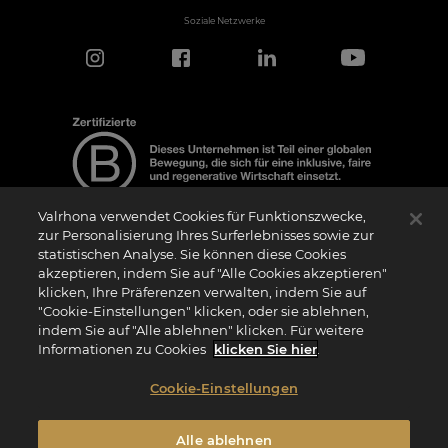
Soziale Netzwerke
Valrhona verwendet Cookies für Funktionszwecke,
zur Personalisierung Ihres Surferlebnisses sowie zur
statistischen Analyse. Sie können diese Cookies
Hinweis zur Zertifizierung
akzeptieren, indem Sie auf "Alle Cookies akzeptieren"
Das Logo “Certified B Corporation” (bzw. die Versionen in anderen Sprachen, wie
klicken, Ihre Präferenzen verwalten, indem Sie auf
z.B. “Zertifizierte B Corporation”) wird von B Lab, einer privaten Non-Profit-
Organisation, an Unternehmen vergeben, die wie wir das B Impact Assessment
"Cookie-Einstellungen" klicken, oder sie ablehnen,
(“BIA”) erfolgreich abgeschlossen haben und die Anforderungen von B Lab an
indem Sie auf "Alle ablehnen" klicken. Für weitere
soziale und ökologische Leistung, Verantwortung und Transparenz erfüllen. Es wird
darauf hingewiesen, dass B Lab weder eine Konformitätsbewertungsstelle im Sinne
Informationen zu Cookies
klicken Sie hier
.
der Verordnung (EU) Nr. 765/2008 noch eine nationale, europäische oder
internationale Normungsorganisation im Sinne der Verordnung (EU) Nr. 1025/2012
ist. Die Kriterien des BIA sind eigenständig und unabhängig von den harmonisierten
Cookie-Einstellungen
Standards, die sich aus ISO-Normen oder anderen Normungsgremien ergeben, und
sie werden nicht von nationalen oder europäischen öffentlichen Institutionen
ratifiziert.
Alle ablehnen