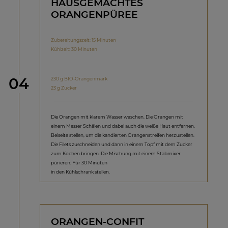
HAUSGEMACHTES
ORANGENPÜREE
Zubereitungszeit: 15 Minuten
Kühlzeit: 30 Minuten
Schritt
04
230 g BIO-Orangenmark
23 g Zucker
Die Orangen mit klarem Wasser waschen. Die Orangen mit
einem Messer Schälen und dabei auch die weiße Haut entfernen.
Beiseite stellen, um die kandierten Orangenstreifen herzustellen.
Die Filets zuschneiden und dann in einem Topf mit dem Zucker
zum Kochen bringen. Die Mischung mit einem Stabmixer
pürieren. Für 30 Minuten
in den Kühlschrank stellen.
ORANGEN-CONFIT