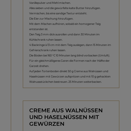
Vanillepulver und Mehl mischen.
Alles sieben und die gewürfelte kalte Butter hinzufügen.
Vermischen, bis eine sandige Textur entsteht.
Die Eier zur Mischung hinzufügen.
Mit dem Mischen aufhören, sobald ein homogener Teig
entstanden ist.
Den Teig 3 mm dick ausrollen und dann 30 Minuten im
Kühlschrank ruhen lassen.
4 Backringe à 13 cm mit dem Teig auslegen, dann 15 Minuten im
Gefrierschrank ruhen lassen.
Die Böden bei 160 °C 10 Minuten lang blind vorbacken (Umluft).
Für ein gleichmäßigeres Garen die Formen nach der Hälfte der
Garzeit drehen.
Auf jeden Tortenboden direkt 50 g Creme aus Walnüssen und
Haselnüssen mit Gewürzen aufspritzen und mit 10 g gehackten
Walnussstückchen bestreuen. 25 Minuten weiterbacken.
CREME AUS WALNÜSSEN
UND HASELNÜSSEN MIT
GEWÜRZEN