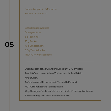
Zubereitungszeit: 15 Minuten
Kühlzeit: 30 Minuten
230 g Hausgemachtes
Orangenpüree
3 g Pektin NH
Schritt
25 g Zucker
05
10 g Limettensaft
0,5 g Timut-Pfeffer
1 NOROHY Vanilleschote
Das hausgemachte Orangenpüree auf 40 °C erhitzen.
Anschließend das mit dem Zucker vermischte Pektin
hinzufügen.
Aufkochen und Limettensaft, Timut-Pfeffer und
NOROHYVanilleschote hinzufügen.
70 g Orangen-Confit auf die zuvor mit der Creme gebackenen
Tarteböden geben. 30 Minuten kühl stellen.