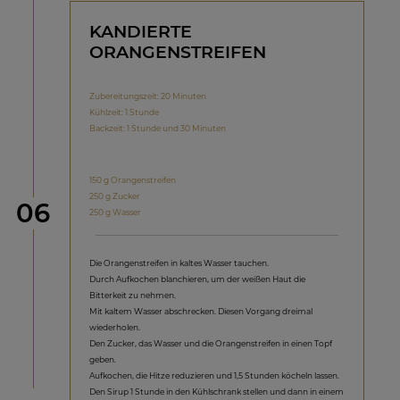
KANDIERTE
ORANGENSTREIFEN
Zubereitungszeit: 20 Minuten
Kühlzeit: 1 Stunde
Backzeit: 1 Stunde und 30 Minuten
150 g Orangenstreifen
250 g Zucker
Schritt
06
250 g Wasser
Die Orangenstreifen in kaltes Wasser tauchen.
Durch Aufkochen blanchieren, um der weißen Haut die
Bitterkeit zu nehmen.
Mit kaltem Wasser abschrecken. Diesen Vorgang dreimal
wiederholen.
Den Zucker, das Wasser und die Orangenstreifen in einen Topf
geben.
Aufkochen, die Hitze reduzieren und 1,5 Stunden köcheln lassen.
Den Sirup 1 Stunde in den Kühlschrank stellen und dann in einem