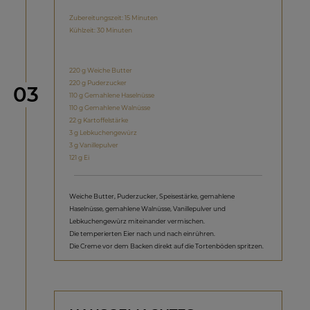
Zubereitungszeit: 15 Minuten
Kühlzeit: 30 Minuten
220 g Weiche Butter
220 g Puderzucker
Schritt
03
110 g Gemahlene Haselnüsse
110 g Gemahlene Walnüsse
22 g Kartoffelstärke
3 g Lebkuchengewürz
3 g Vanillepulver
121 g Ei
Weiche Butter, Puderzucker, Speisestärke, gemahlene
Haselnüsse, gemahlene Walnüsse, Vanillepulver und
Lebkuchengewürz miteinander vermischen.
Die temperierten Eier nach und nach einrühren.
Die Creme vor dem Backen direkt auf die Tortenböden spritzen.