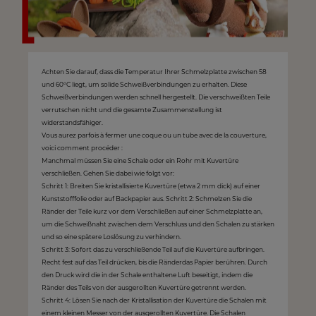
Achten Sie darauf, dass die Temperatur Ihrer Schmelzplatte zwischen 58
und 60°C liegt, um solide Schweißverbindungen zu erhalten. Diese
Schweißverbindungen werden schnell hergestellt. Die verschweißten Teile
verrutschen nicht und die gesamte Zusammenstellung ist
widerstandsfähiger.
Vous aurez parfois à fermer une coque ou un tube avec de la couverture,
voici comment procéder :
Manchmal müssen Sie eine Schale oder ein Rohr mit Kuvertüre
verschließen. Gehen Sie dabei wie folgt vor:
Schritt 1: Breiten Sie kristallisierte Kuvertüre (etwa 2 mm dick) auf einer
Kunststofffolie oder auf Backpapier aus. Schritt 2: Schmelzen Sie die
Ränder der Teile kurz vor dem Verschließen auf einer Schmelzplatte an,
um die Schweißnaht zwischen dem Verschluss und den Schalen zu stärken
und so eine spätere Loslösung zu verhindern.
Schritt 3: Sofort das zu verschließende Teil auf die Kuvertüre aufbringen.
Recht fest auf das Teil drücken, bis die Ränderdas Papier berühren. Durch
den Druck wird die in der Schale enthaltene Luft beseitigt, indem die
Ränder des Teils von der ausgerollten Kuvertüre getrennt werden.
Schritt 4: Lösen Sie nach der Kristallisation der Kuvertüre die Schalen mit
einem kleinen Messer von der ausgerollten Kuvertüre. Die Schalen