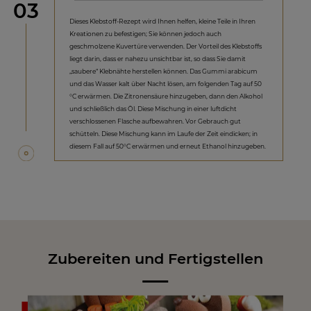
Schritt
03
Dieses Klebstoff-Rezept wird Ihnen helfen, kleine Teile in Ihren
Kreationen zu befestigen; Sie können jedoch auch
geschmolzene Kuvertüre verwenden. Der Vorteil des Klebstoffs
liegt darin, dass er nahezu unsichtbar ist, so dass Sie damit
„saubere“ Klebnähte herstellen können. Das Gummi arabicum
und das Wasser kalt über Nacht lösen, am folgenden Tag auf 50
°C erwärmen. Die Zitronensäure hinzugeben, dann den Alkohol
und schließlich das Öl. Diese Mischung in einer luftdicht
verschlossenen Flasche aufbewahren. Vor Gebrauch gut
schütteln. Diese Mischung kann im Laufe der Zeit eindicken; in
diesem Fall auf 50°C erwärmen und erneut Ethanol hinzugeben.
Zubereiten und Fertigstellen