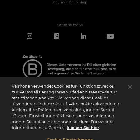
Gourmet-Onlineshop
Soziale Netzwerke
Valrhona verwendet Cookies für Funktionszwecke,
zur Personalisierung Ihres Surferlebnisses sowie zur
statistischen Analyse. Sie können diese Cookies
Hinweis zur Zertifizierung
akzeptieren, indem Sie auf "Alle Cookies akzeptieren"
Das Logo “Certified B Corporation” (bzw. die Versionen in anderen Sprachen, wie
klicken, Ihre Präferenzen verwalten, indem Sie auf
z.B. “Zertifizierte B Corporation”) wird von B Lab, einer privaten Non-Profit-
Organisation, an Unternehmen vergeben, die wie wir das B Impact Assessment
"Cookie-Einstellungen" klicken, oder sie ablehnen,
(“BIA”) erfolgreich abgeschlossen haben und die Anforderungen von B Lab an
indem Sie auf "Alle ablehnen" klicken. Für weitere
soziale und ökologische Leistung, Verantwortung und Transparenz erfüllen. Es wird
darauf hingewiesen, dass B Lab weder eine Konformitätsbewertungsstelle im Sinne
Informationen zu Cookies
klicken Sie hier
.
der Verordnung (EU) Nr. 765/2008 noch eine nationale, europäische oder
internationale Normungsorganisation im Sinne der Verordnung (EU) Nr. 1025/2012
ist. Die Kriterien des BIA sind eigenständig und unabhängig von den harmonisierten
Cookie-Einstellungen