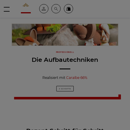
Valrhona - Imaginons le meilleur du chocolat
Mein konto
Suche
Valrhona Collection
Menü
PROFESSIONELL
Die Aufbautechniken
Realisiert mit
Caraïbe 66%
3 SCHRITTE