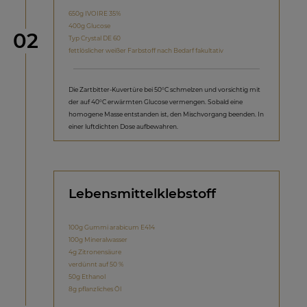
650g IVOIRE 35%
400g Glucose
Schritt
02
Typ Crystal DE 60
fettlöslicher weißer Farbstoff nach Bedarf fakultativ
Die Zartbitter-Kuvertüre bei 50°C schmelzen und vorsichtig mit
der auf 40°C erwärmten Glucose vermengen. Sobald eine
homogene Masse entstanden ist, den Mischvorgang beenden. In
einer luftdichten Dose aufbewahren.
Lebensmittelklebstoff
100g Gummi arabicum E414
100g Mineralwasser
4g Zitronensäure
verdünnt auf 50 %
50g Ethanol
8g pflanzliches Öl