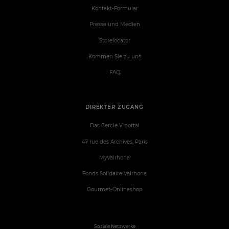
Kontakt-Formular
Presse und Medien
Storelocator
Kommen Sie zu uns
FAQ
DIREKTER ZUGANG
Das Cercle V portal
47 rue des Archives, Paris
MyValrhona
Fonds Solidaire Valrhona
Gourmet-Onlineshop
Soziale Netzwerke