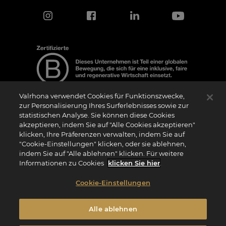
Valrhona verwendet Cookies für Funktionszwecke,
zur Personalisierung Ihres Surferlebnisses sowie zur
statistischen Analyse. Sie können diese Cookies
Hinweis zur Zertifizierung
akzeptieren, indem Sie auf "Alle Cookies akzeptieren"
Das Logo “Certified B Corporation” (bzw. die Versionen in anderen Sprachen, wie
klicken, Ihre Präferenzen verwalten, indem Sie auf
z.B. “Zertifizierte B Corporation”) wird von B Lab, einer privaten Non-Profit-
Organisation, an Unternehmen vergeben, die wie wir das B Impact Assessment
"Cookie-Einstellungen" klicken, oder sie ablehnen,
(“BIA”) erfolgreich abgeschlossen haben und die Anforderungen von B Lab an
indem Sie auf "Alle ablehnen" klicken. Für weitere
soziale und ökologische Leistung, Verantwortung und Transparenz erfüllen. Es wird
darauf hingewiesen, dass B Lab weder eine Konformitätsbewertungsstelle im Sinne
Informationen zu Cookies
klicken Sie hier
.
der Verordnung (EU) Nr. 765/2008 noch eine nationale, europäische oder
internationale Normungsorganisation im Sinne der Verordnung (EU) Nr. 1025/2012
ist. Die Kriterien des BIA sind eigenständig und unabhängig von den harmonisierten
Cookie-Einstellungen
Standards, die sich aus ISO-Normen oder anderen Normungsgremien ergeben, und
sie werden nicht von nationalen oder europäischen öffentlichen Institutionen
ratifiziert.
Alle ablehnen