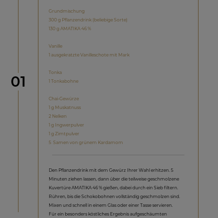
Grundmischung
300 g Pflanzendrink (beliebige Sorte)
130 g AMATIKA 46 %
Vanille
1 ausgekratzte Vanilleschote mit Mark
Tonka
Schritt
01
1 Tonkabohne
Chai-Gewürze
1 g Muskatnuss
2 Nelken
1 g Ingwerpulver
1 g Zimtpulver
5 Samen von grünem Kardamom
Den Pflanzendrink mit dem Gewürz Ihrer Wahl erhitzen. 5
Minuten ziehen lassen, dann über die teilweise geschmolzene
Kuvertüre AMATIKA 46 % gießen, dabei durch ein Sieb filtern.
Rühren, bis die Schokobohnen vollständig geschmolzen sind.
Mixen und schnell in einem Glas oder einer Tasse servieren.
Für ein besonders köstliches Ergebnis aufgeschäumten