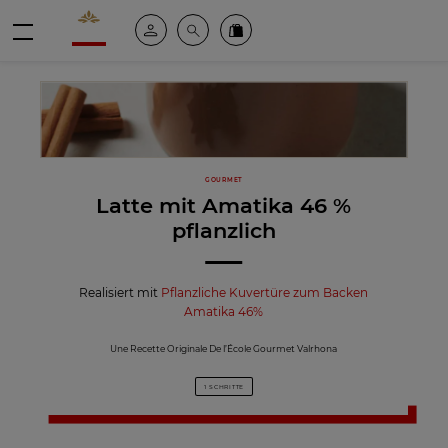
Valrhona - Imaginons le meilleur du chocolat
Mein konto
Suche
Valrhona Collection
Menü
GOURMET
Latte mit Amatika 46 %
pflanzlich
Realisiert mit
Pflanzliche Kuvertüre zum Backen
Amatika 46%
Une Recette Originale De l’École Gourmet Valrhona
1 SCHRITTE