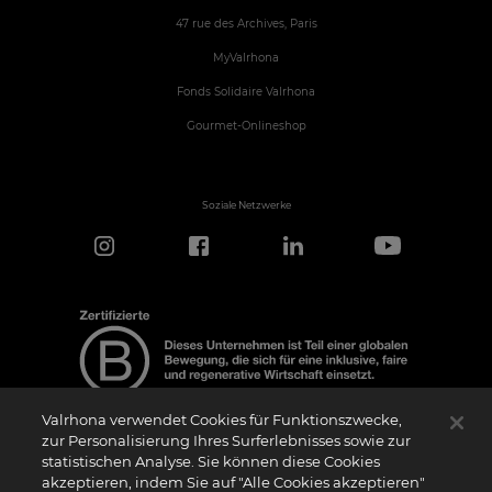
47 rue des Archives, Paris
MyValrhona
Fonds Solidaire Valrhona
Gourmet-Onlineshop
Soziale Netzwerke
Valrhona verwendet Cookies für Funktionszwecke,
zur Personalisierung Ihres Surferlebnisses sowie zur
statistischen Analyse. Sie können diese Cookies
Hinweis zur Zertifizierung
akzeptieren, indem Sie auf "Alle Cookies akzeptieren"
Das Logo “Certified B Corporation” (bzw. die Versionen in anderen Sprachen, wie