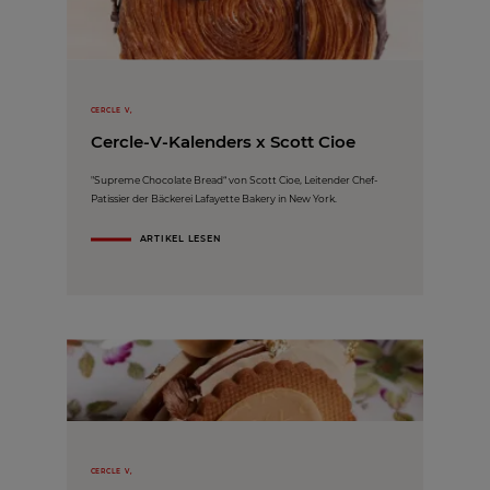
CERCLE V,
Cercle-V-Kalenders x Scott Cioe
"Supreme Chocolate Bread“ von Scott Cioe, Leitender Chef-
Patissier der Bäckerei Lafayette Bakery in New York.
ARTIKEL LESEN
CERCLE V,