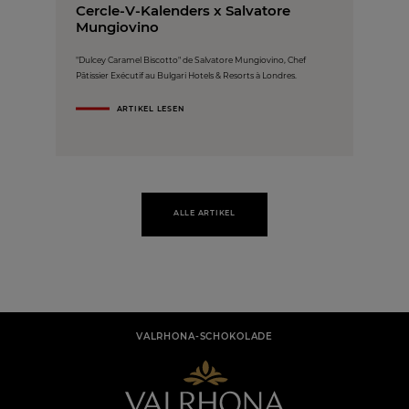
Cercle-V-Kalenders x Salvatore
Mungiovino
"Dulcey Caramel Biscotto" de Salvatore Mungiovino, Chef
Pâtissier Exécutif au Bulgari Hotels & Resorts à Londres.
ARTIKEL LESEN
ALLE ARTIKEL
VALRHONA-SCHOKOLADE