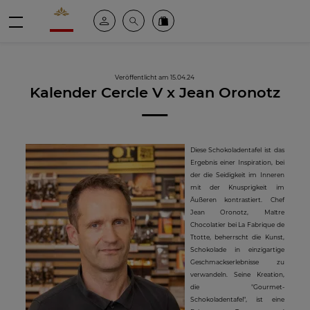
Valrhona - Imaginons le meilleur du chocolat
Mein konto
Suche
Valrhona Collection
Menü
Veröffentlicht am 15.04.24
Kalender Cercle V x Jean Oronotz
Diese Schokoladentafel ist das
Ergebnis einer Inspiration, bei
der die Seidigkeit im Inneren
mit der Knusprigkeit im
Äußeren kontrastiert. Chef
Jean Oronotz, Maître
Chocolatier bei La Fabrique de
Ttotte, beherrscht die Kunst,
Schokolade in einzigartige
Geschmackserlebnisse zu
verwandeln. Seine Kreation,
die "Gourmet-
Schokoladentafel", ist eine