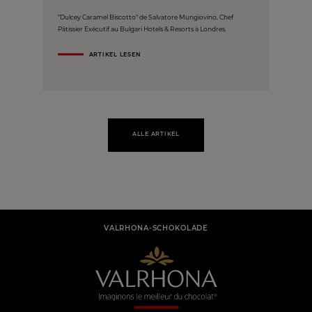
"Dulcey Caramel Biscotto" de Salvatore Mungiovino, Chef
Pâtissier Exécutif au Bulgari Hotels & Resorts à Londres.
ARTIKEL LESEN
ALLE ARTIKEL
VALRHONA-SCHOKOLADE