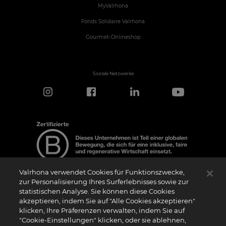
MyValrhona
Fonds Solidaire Valrhona
Gourmet-Onlineshop
Soziale Netzwerke
Valrhona verwendet Cookies für Funktionszwecke,
zur Personalisierung Ihres Surferlebnisses sowie zur
statistischen Analyse. Sie können diese Cookies
Hinweis zur Zertifizierung
akzeptieren, indem Sie auf "Alle Cookies akzeptieren"
Das Logo “Certified B Corporation” (bzw. die Versionen in anderen Sprachen, wie
klicken, Ihre Präferenzen verwalten, indem Sie auf
z.B. “Zertifizierte B Corporation”) wird von B Lab, einer privaten Non-Profit-
Organisation, an Unternehmen vergeben, die wie wir das B Impact Assessment
"Cookie-Einstellungen" klicken, oder sie ablehnen,
(“BIA”) erfolgreich abgeschlossen haben und die Anforderungen von B Lab an