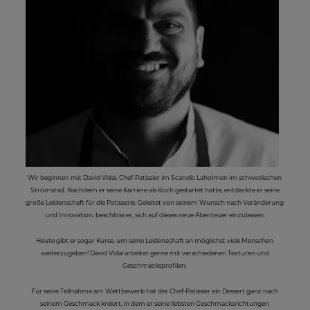
Wir beginnen mit David Vidal, Chef-Patissier im Scandic Laholmen im schwedischen
Strömstad. Nachdem er seine Karriere als Koch gestartet hatte, entdeckte er seine
große Leidenschaft für die Patisserie. Geleitet von seinem Wunsch nach Veränderung
und Innovation, beschloss er, sich auf dieses neue Abenteuer einzulassen.
Heute gibt er sogar Kurse, um seine Leidenschaft an möglichst viele Menschen
weiterzugeben! David Vidal arbeitet gerne mit verschiedenen Texturen und
Geschmacksprofilen.
Für seine Teilnahme am Wettbewerb hat der Chef-Patissier ein Dessert ganz nach
seinem Geschmack kreiert, in dem er seine liebsten Geschmacksrichtungen