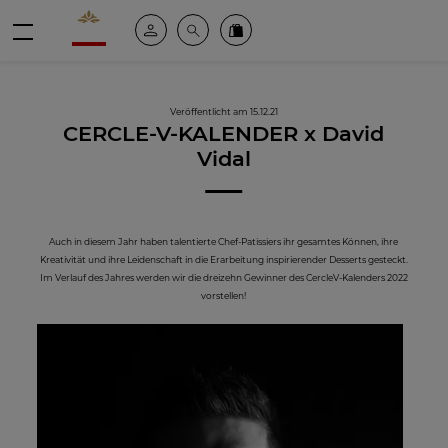
Valrhona - Imaginons le meilleur du chocolat
Mein konto
Suche
Valrhona Collection
Menü
Veröffentlicht am 15.12.21
CERCLE-V-KALENDER x David
Vidal
Auch in diesem Jahr haben talentierte Chef-Patissiers ihr gesamtes Können, ihre
Kreativität und ihre Leidenschaft in die Erarbeitung inspirierender Desserts gesteckt.
Im Verlauf des Jahres werden wir die dreizehn Gewinner des CercleV-Kalenders 2022
vorstellen!