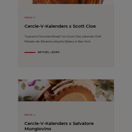
CERCLE V,
Cercle-V-Kalenders x Scott Cioe
"Supreme Chocolate Bread“ von Scott Cioe, Leitender Chef-
Patissier der Bäckerei Lafayette Bakery in New York.
ARTIKEL LESEN
CERCLE V,
Cercle-V-Kalenders x Salvatore
Mungiovino