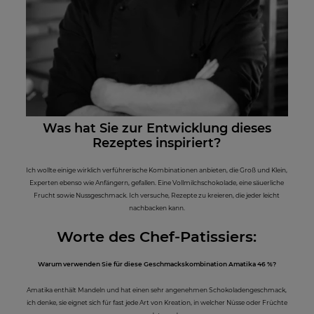
Was hat Sie z
ur Entwicklung dieses
Rezeptes inspiriert?
Ich wollte einige wirklich verführerische Kombinationen anbieten, die Groß und Klein,
Experten ebenso wie Anfängern, gefallen. Eine Vollmilchschokolade, eine säuerliche
Frucht sowie Nussgeschmack. Ich versuche, Rezepte zu kreieren, die jeder leicht
nachbacken kann.
Worte des Chef-Patissiers:
Warum verwenden Sie für diese Geschmackskombination Amatika 46 %?
Amatika enthält Mandeln und hat einen sehr angenehmen Schokoladengeschmack,
ich denke, sie eignet sich für fast jede Art von Kreation, in welcher Nüsse oder Früchte