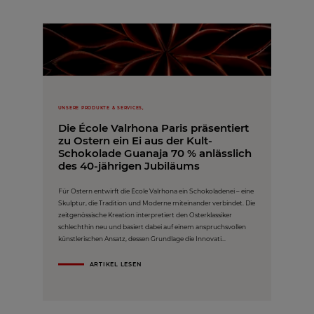
UNSERE PRODUKTE & SERVICES,
Die École Valrhona Paris präsentiert
zu Ostern ein Ei aus der Kult-
Schokolade Guanaja 70 % anlässlich
des 40-jährigen Jubiläums
Für Ostern entwirft die École Valrhona ein Schokoladenei – eine
Skulptur, die Tradition und Moderne miteinander verbindet. Die
zeitgenössische Kreation interpretiert den Osterklassiker
schlechthin neu und basiert dabei auf einem anspruchsvollen
künstlerischen Ansatz, dessen Grundlage die Innovati...
ARTIKEL LESEN