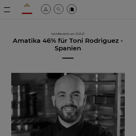
Valrhona - Imaginons le meilleur du chocolat
Mein konto
Suche
Valrhona Collection
Menü
Veröffentlicht am 21.01.21
Amatika 46% für Toni Rodriguez -
Spanien