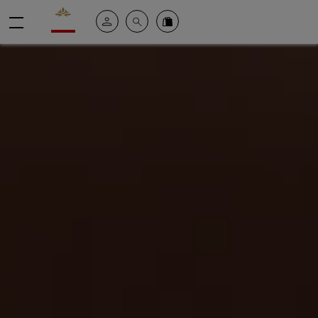
Valrhona - Imaginons le meilleur du chocolat
Il mio account
Cerca
Ordinate i nostri prodotti online
menu