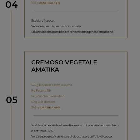
Step
04
100 g
AMATIKA 46%
Scaldare il succo.
Versare a poco a poco sul cioccolato.
Mixare appena possibile per rendere omogenea l’emulsione.
CREMOSO VEGETALE
AMATIKA
575 g Bevanda a base di avena
9 g Pectina NH
Step
14 g Zucchero semolato
05
60 g Olio di cocco
345 g
AMATIKA 46%
Scaldare la bevanda a base di avena con il preparato di zucchero
e pectina a 85°C.
Versare progressivamente sul cioccolato e sull’olio di cocco.