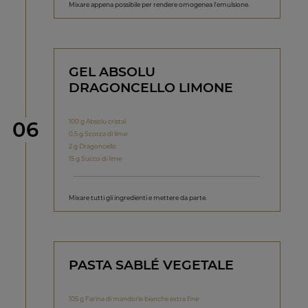
Mixare appena possibile per rendere omogenea l’emulsione.
GEL ABSOLU
DRAGONCELLO LIMONE
Step
100 g Absolu cristal
06
0,5 g Scorza di lime
2 g Dragoncello
15 g Succo di lime
Mixare tutti gli ingredienti e mettere da parte.
PASTA SABLÉ VEGETALE
105 g Farina di mandorle bianche extra fine