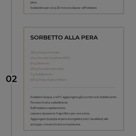
pera.
Sobbollire per circa 25 minuti e lasciar raffreddare.
SORBETTO ALLA PERA
220 g Acqua minerale
40 g Glucosio in polvere DE33
20 g Destrosio
120 g Zucchero semolato
3 g Stabilizzante
Step
02
600 g Polpa di pera William
Scaldare l’acqua, a 40°C aggiungere gli zuccheri e lo stabilizzante.
Portare il tutto a ebollizione.
Raffreddare rapidamente.
Lasciare riposare in frigorifero per una notte.
Aggiungere la polpa di pera scongelata (non riscaldata) allo
sciroppo, mixare il tutto e mantecare.