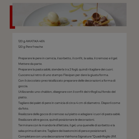
120 g AMATIKA 46%
120 g Pere fresche
Preparare le pere in camicia, il sorbetto, il confit, la salsa, il cremoso e il gel.
Mettere da parte.
Preparare la pasta sablé, stenderla tra 2 fogli, quindi ritagliare dei cuori.
Cuocere sul retro di uno stampo Flexipan per dare la giusta forma.
Con il cioccolato precristallizzato preparare delle decorazioni a forma di
goccia.
Utilizzando uno chablon, disegnare con il confit dei trifogli sul fondo del
piatto.
Tagliare dei palet di pere in camicia di circa 4 cm di diametro. Disporli come
da foto.
Realizzare delle gocce di cremoso sul piatto e adagiare i cuori di pasta sablé.
Realizzare altre gocce, quindi posizionare le decorazioni.
Terminare con le mandorle sfilettate, il gel, una quenelle di sorbetto e la
salsa prima di servire. Tagliare dei bastoncini di pera e posizionarli.
Completare con una decorazione Valrhona Signature “Quadrifoglio (Rif.