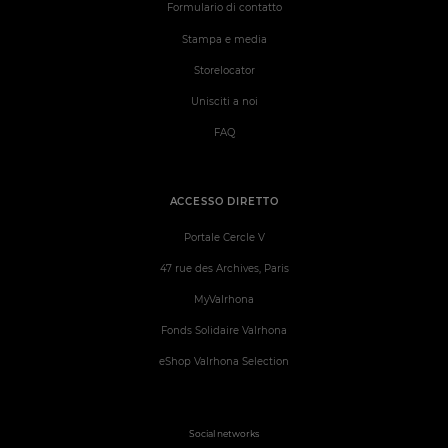
Formulario di contatto
Stampa e media
Storelocator
Unisciti a noi
FAQ
ACCESSO DIRETTO
Portale Cercle V
47 rue des Archives, Paris
MyValrhona
Fonds Solidaire Valrhona
eShop Valrhona Selection
Social networks