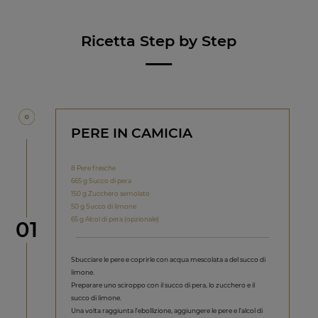
Ricetta Step by Step
PERE IN CAMICIA
8 Pere fresche
665 g Succo di pera
150 g Zucchero semolato
50 g Succo di limone
65 g Alcol di pera (opzionale)
Step
01
Sbucciare le pere e coprirle con acqua mescolata a del succo di
limone.
Preparare uno sciroppo con il succo di pera, lo zucchero e il
succo di limone.
Una volta raggiunta l’ebollizione, aggiungere le pere e l’alcol di