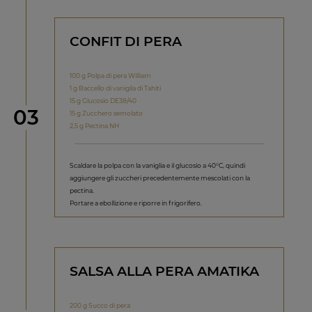
CONFIT DI PERA
100 g Polpa di pera William
1 g Baccello di vaniglia di Tahiti
15 g Glucosio DE38/40
Step
03
15 g Zucchero semolato
2,5 g Pectina NH
Scaldare la polpa con la vaniglia e il glucosio a 40°C, quindi
aggiungere gli zuccheri precedentemente mescolati con la
pectina.
Portare a ebollizione e riporre in frigorifero.
SALSA ALLA PERA AMATIKA
200 g Succo di pera