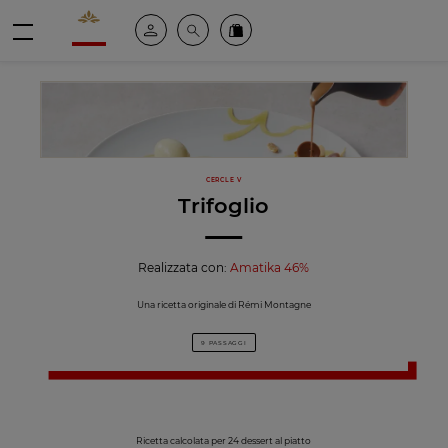
Valrhona - Imaginons le meilleur du chocolat
Il mio account
Cerca
Ordinate i nostri prodotti online
menu
CERCLE V
Trifoglio
Realizzata con:
Amatika 46%
Una ricetta originale di Rémi Montagne
9 PASSAGGI
Ricetta calcolata per 24 dessert al piatto