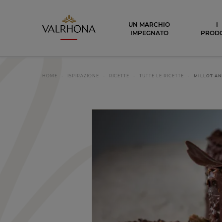
Valrhona - Imaginons le meilleur du ch
UN MARCHIO
I
IMPEGNATO
PRODO
HOME
ISPIRAZIONE
RICETTE
TUTTE LE RICETTE
MILLOT AN