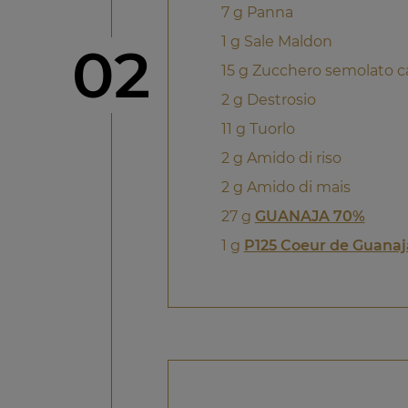
7 g Panna
1 g Sale Maldon
Step
02
15 g Zucchero semolato 
2 g Destrosio
11 g Tuorlo
2 g Amido di riso
2 g Amido di mais
27 g
GUANAJA 70%
1 g
P125 Coeur de Guanaj