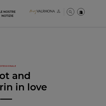
LE NOSTRE
Il mio account
Cerca
Ordinate i nost
NOTIZIE
OFESSIONALE
lot and
in in love