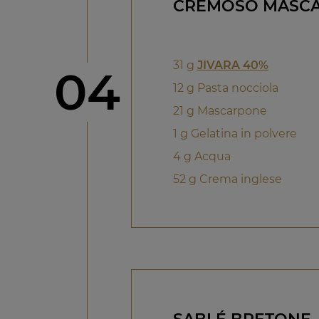
CREMOSO MASCA
31 g
JIVARA 40%
Step
04
12 g Pasta nocciola
21 g Mascarpone
1 g Gelatina in polvere
4 g Acqua
52 g Crema inglese