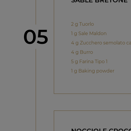
SABLÉ BRETONE
2 g Tuorlo
Step
05
1 g Sale Maldon
4 g Zucchero semolato c
4 g Burro
5 g Farina Tipo 1
1 g Baking powder