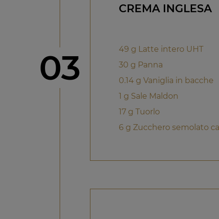
CREMA INGLESA
49 g Latte intero UHT
Step
03
30 g Panna
0.14 g Vaniglia in bacche
1 g Sale Maldon
17 g Tuorlo
6 g Zucchero semolato c