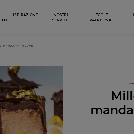
ocolat
ISPIRAZIONE
I NOSTRI
L'ÉCOLE
TTI
SERVIZI
VALRHONA
D MANDARIN IN LOVE
PR
Mil
mandar