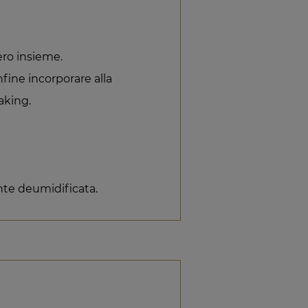
hero insieme.
fine incorporare alla
baking.
.
te deumidificata.