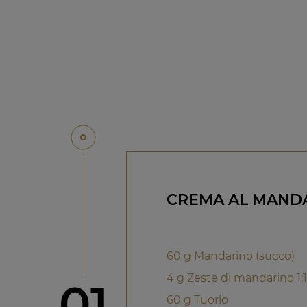
CREMA AL MANDA
60 g Mandarino (succo)
4 g Zeste di mandarino 1:1
Step
01
60 g Tuorlo