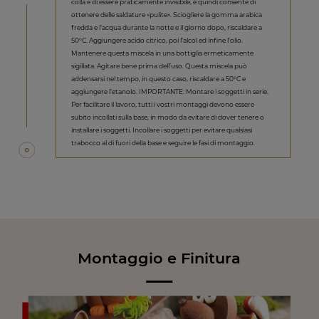
colla è di essere praticamente invisibile, e quindi consente di
ottenere delle saldature «pulite». Sciogliere la gomma arabica
fredda e l’acqua durante la notte e il giorno dopo, riscaldare a
50°C. Aggiungere acido citrico, poi l’alcol ed infine l’olio.
Mantenere questa miscela in una bottiglia ermeticamente
sigillata. Agitare bene prima dell’uso. Questa miscela può
addensarsi nel tempo, in questo caso, riscaldare a 50°C e
aggiungere l’etanolo. IMPORTANTE: Montare i soggetti in serie.
Per facilitare il lavoro, tutti i vostri montaggi devono essere
subito incollati sulla base, in modo da evitare di dover tenere o
installare i soggetti. Incollare i soggetti per evitare qualsiasi
trabocco al di fuori della base e seguire le fasi di montaggio.
Montaggio e Finitura