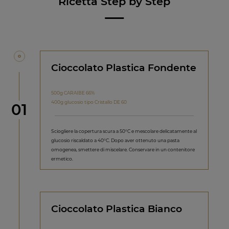
Ricetta Step by Step
Cioccolato Plastica Fondente
500g CARAIBE 66%
400g glucosio tipo Cristallo DE 60
Step
01
Sciogliere la copertura scura a 50°C e mescolare delicatamente al
glucosio riscaldato a 40°C. Dopo aver ottenuto una pasta
omogenea, smettere di miscelare. Conservare in un contenitore
ermetico.
Cioccolato Plastica Bianco