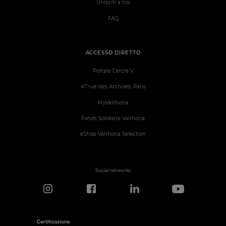
Unisciti a noi
FAQ
ACCESSO DIRETTO
Portale Cercle V
47 rue des Archives, Paris
MyValrhona
Fonds Solidaire Valrhona
eShop Valrhona Selection
Social networks