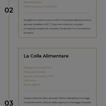
650g IVOIRE 35%
400g Glucose type Cristal DE 60
Step
02
Sciogliere la copertura scura a 50°C e mescolare delicatamente al
glucosio riscaldato a 40°C. Dopo aver ottenuto una pasta
omogenea, smettere di miscelare. Conservare in un contenitore
ermetico.
La Colla Alimentare
100g gomma arabica E414
100g acqua minerale
4g acido citrico diluito al 50 %
50g Etanolo
8g olio vegetale
Questa ricetta di colla vi serve per fissare I dettagli dei montaggi,
Step
03
ma potete anche utilizzare della copertura. Il vantaggio di questa