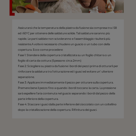
Assicurarsi che la temperatura della piastra da fusione sia compresa tra i 58
ed i 60°C per ottenere delle saldature solide. Tali saldature saranno più
rapide. Le parti saldate non scivoleranno e l'assemblaggio risulterà più
resistente.A volte è necessario chiudere un guscio o un tubo con della
copertura. Ecco come procedere:
Fase 1: Stendere della copertura cristallizzata su un foglio chitarra o un
foglio di carta da cottura (Spessore: circa 2mm)
Fase 2: Sciogliere su piastra da fusione i bordi dei pezzi prima di otturarli per
rinforzare la saldatura tra l'otturazione ed i gusci ed evitare un' ulteriore
separazione.
Fase 3: Applicare immediatamente il pezzo per otturare sulla copertura.
Premere bene il pezzo fino a quando i bordi toccano la carta. La pressione
sarà espellere l'aria contenuta nel guscio separando i bordi dal pezzo della
parte inferiore della copertura.
Fase 4: Staccare i gusci dalla parte inferiore del cioccolato con un coltellino
dopo la cristallizzazione della copertura. Rifinitura dei gusci.