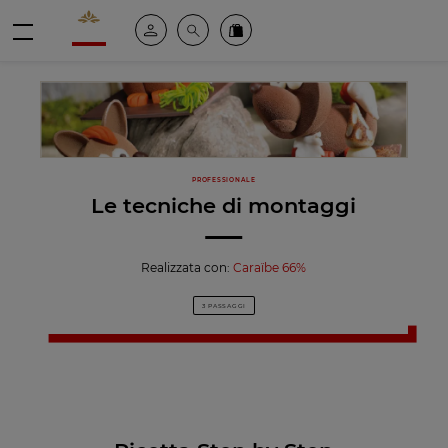
Valrhona - Imaginons le meilleur du chocolat
Il mio account
Cerca
Ordinate i nostri prodotti online
menu
PROFESSIONALE
Le tecniche di montaggi
Realizzata con:
Caraïbe 66%
3 PASSAGGI