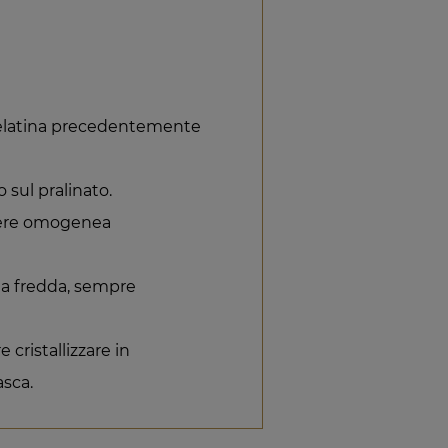
 gelatina precedentemente
 sul pralinato.
dere omogenea
na fredda, sempre
cristallizzare in
asca.