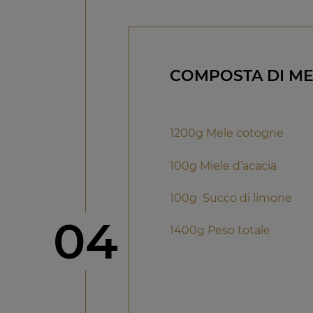
COMPOSTA DI M
1200g Mele cotogne
100g Miele d’acacia
100g Succo di limone
Step
04
1400g Peso totale