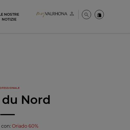
LE NOSTRE
Il mio account
Cerca
Ordinate i nost
NOTIZIE
OFESSIONALE
e du Nord
a con:
Oriado 60%