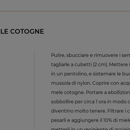
ELE COTOGNE
Pulire, sbucciare e rimuovere i se
tagliarle a cubetti (2 cm). Mettere
in un pentolino, e sistemare le bu
mussola di nylon. Coprire con acqu
mele cotogne. Portare a ebollizione
sobbollire per circa 1 ora in modo
diventino molto tenere. Filtrare i
pesarli e aggiungere il 10% di miel
metterli in un recipiente di acciaio