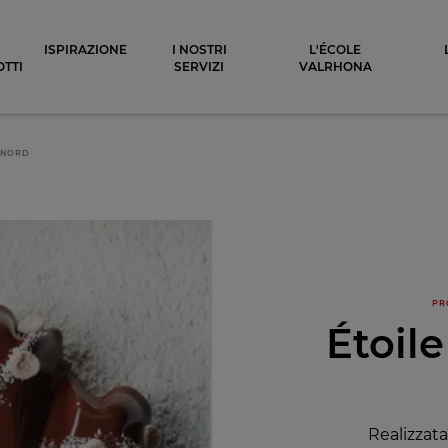
ocolat
ISPIRAZIONE
I NOSTRI
L'ÉCOLE
TTI
SERVIZI
VALRHONA
 NORD
PR
Étoil
Realizzat