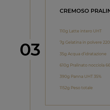
CREMOSO PRALI
110g Latte intero UHT
Step
03
7g Gelatina in polvere 22
35g Acqua d’idratazione
610g Pralinato nocciola 6
390g Panna UHT 35%
1152g Peso totale