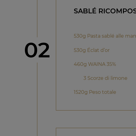
SABLÉ RICOMPOS
530g Pasta sablé alle ma
Step
02
530g Éclat d’or
460g WAINA 35%
3 Scorze di limone
1520g Peso totale