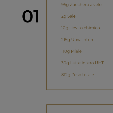
95g Zucchero a velo
Step
01
2g Sale
10g Lievito chimico
215g Uova intere
110g Miele
30g Latte intero UHT
812g Peso totale