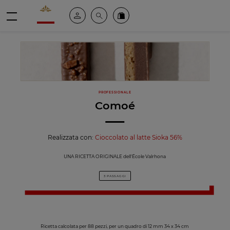
Valrhona - Imaginons le meilleur du chocolat
Il mio account
Cerca
Ordinate i nostri prodotti online
menu
PROFESSIONALE
Comoé
Realizzata con:
Cioccolato al latte Sioka 56%
UNA RICETTA ORIGINALE dell'École Valrhona
3 PASSAGGI
Ricetta calcolata per 88 pezzi, per un quadro di 12 mm 34 x 34 cm