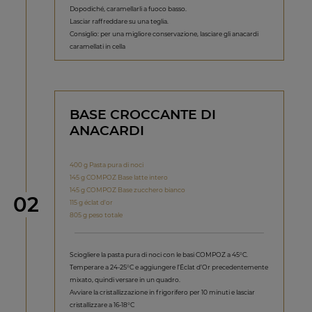
Dopodiché, caramellarli a fuoco basso.
Lasciar raffreddare su una teglia.
Consiglio: per una migliore conservazione, lasciare gli anacardi
caramellati in cella
BASE CROCCANTE DI
ANACARDI
400 g Pasta pura di noci
145 g COMPOZ Base latte intero
145 g COMPOZ Base zucchero bianco
Step
02
115 g éclat d'or
805 g peso totale
Sciogliere la pasta pura di noci con le basi COMPOZ a 45°C.
Temperare a 24-25°C e aggiungere l’Éclat d’Or precedentemente
mixato, quindi versare in un quadro.
Avviare la cristallizzazione in frigorifero per 10 minuti e lasciar
cristallizzare a 16-18°C