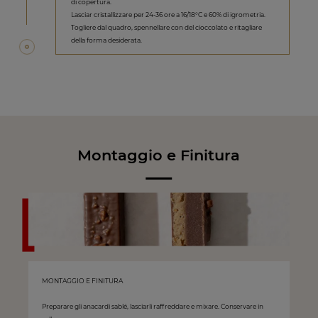
di copertura.
Lasciar cristallizzare per 24-36 ore a 16/18°C e 60% di igrometria.
Togliere dal quadro, spennellare con del cioccolato e ritagliare
della forma desiderata.
Montaggio e Finitura
MONTAGGIO E FINITURA
Preparare gli anacardi sablé, lasciarli raffreddare e mixare. Conservare in