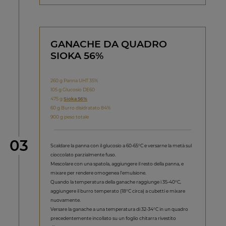
GANACHE DA QUADRO
SIOKA 56%
260 g Panna UHT 35%
105 g Glucosio DE60
475 g
Sioka 56%
60 g Burro disidratato 84%
900 g peso totale
Step
03
Scaldare la panna con il glucosio a 60-65°C e versarne la metà sul
cioccolato parzialmente fuso.
Mescolare con una spatola, aggiungere il resto della panna, e
mixare per rendere omogenea l'emulsione.
Quando la temperatura della ganache raggiunge i 35-40°C,
aggiungere il burro temperato (18°C circa) a cubetti e mixare
nuovamente.
Versare la ganache a una temperatura di 32-34°C in un quadro
precedentemente incollato su un foglio chitarra rivestito