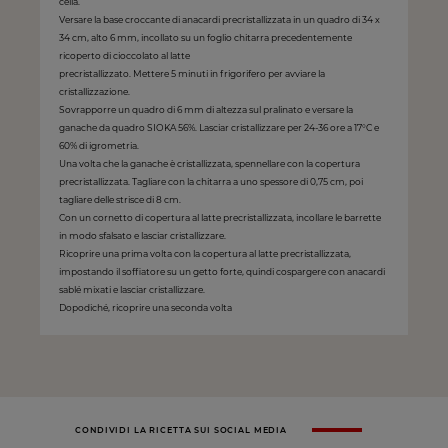
cella.
Versare la base croccante di anacardi precristallizzata in un quadro di 34 x
34 cm, alto 6 mm, incollato su un foglio chitarra precedentemente
ricoperto di cioccolato al latte
precristallizzato. Mettere 5 minuti in frigorifero per avviare la
cristallizzazione.
Sovrapporre un quadro di 6 mm di altezza sul pralinato e versare la
ganache da quadro SIOKA 56%. Lasciar cristallizzare per 24-36 ore a 17°C e
60% di igrometria.
Una volta che la ganache è cristallizzata, spennellare con la copertura
precristallizzata. Tagliare con la chitarra a uno spessore di 0,75 cm, poi
tagliare delle strisce di 8 cm.
Con un cornetto di copertura al latte precristallizzata, incollare le barrette
in modo sfalsato e lasciar cristallizzare.
Ricoprire una prima volta con la copertura al latte precristallizzata,
impostando il soffiatore su un getto forte, quindi cospargere con anacardi
sablé mixati e lasciar cristallizzare.
Dopodiché, ricoprire una seconda volta
CONDIVIDI LA RICETTA SUI SOCIAL MEDIA