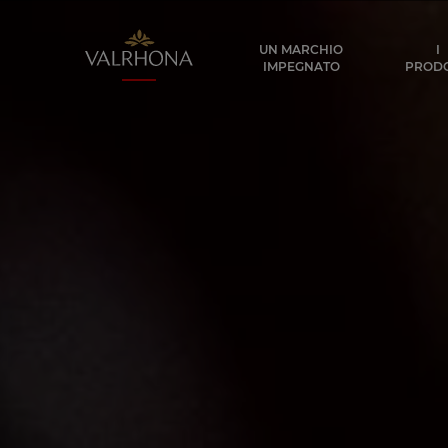
Valrhona - Imaginons le meilleur du ch
UN MARCHIO
I
IMPEGNATO
PRODO