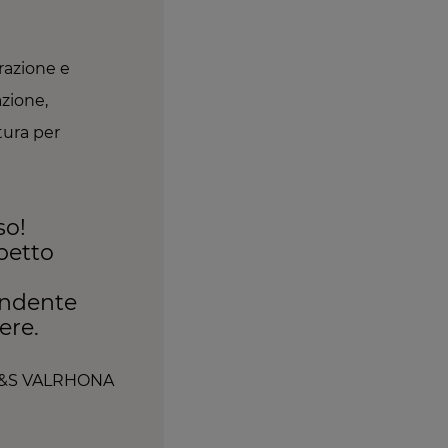
irazione e
azione,
tura per
so!
petto
ondente
ere.
R&S VALRHONA