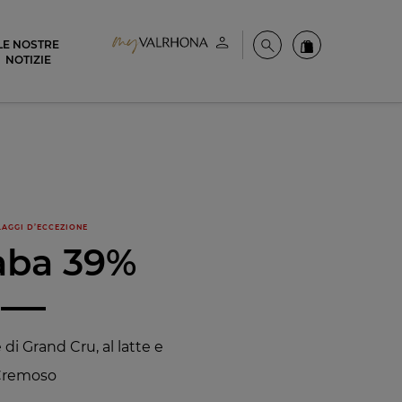
LE NOSTRE
Il mio account
Cerca
Ordinate i nost
NOTIZIE
AGGI D’ECCEZIONE
aba 39%
di Grand Cru, al latte e
remoso