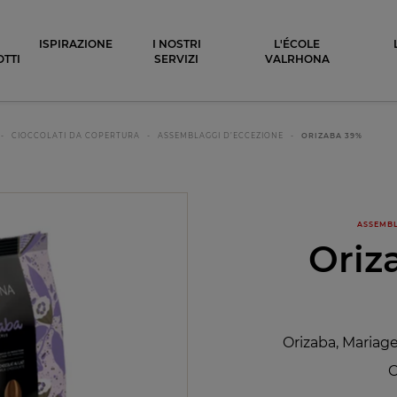
ocolat
ISPIRAZIONE
I NOSTRI
L'ÉCOLE
TTI
SERVIZI
VALRHONA
CIOCCOLATI DA COPERTURA
ASSEMBLAGGI D’ECCEZIONE
ORIZABA 39%
ASSEMBL
Oriz
Orizaba, Mariage 
C