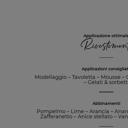
Applicazione ottimal
Rivestiment
Applicazioni consiglia
Modellaggio
–
Tavoletta
–
Mousse
–
–
Gelati & sorbett
Abbinamenti
Pompelmo
–
Lime
–
Arancia
–
Anan
Zafferanetto
–
Anice stellato
–
Van