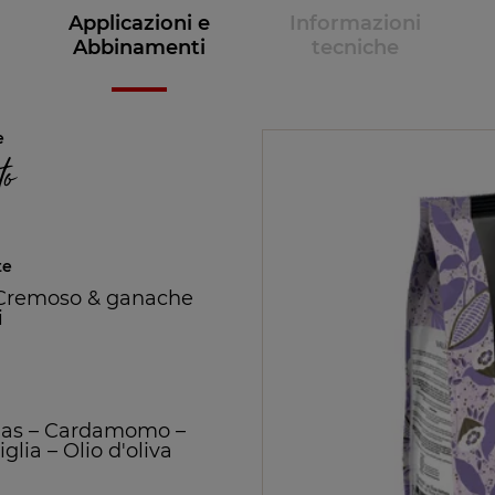
Applicazioni e
Informazioni
Abbinamenti
tecniche
e
o
te
Cremoso & ganache
i
as
–
Cardamomo
–
iglia
–
Olio d'oliva