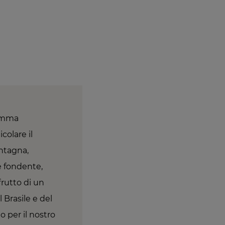
gamma
colare il
ontagna,
e fondente,
frutto di un
 Brasile e del
 per il nostro