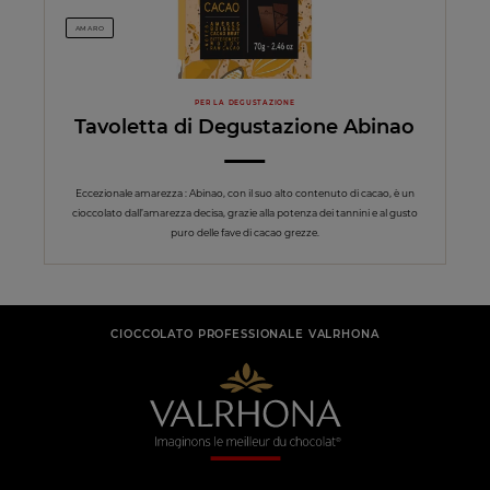
AMARO
PER LA DEGUSTAZIONE
Tavoletta di Degustazione Abinao
Eccezionale amarezza : Abinao, con il suo alto contenuto di cacao, è un
cioccolato dall’amarezza decisa, grazie alla potenza dei tannini e al gusto
puro delle fave di cacao grezze.
CIOCCOLATO PROFESSIONALE VALRHONA