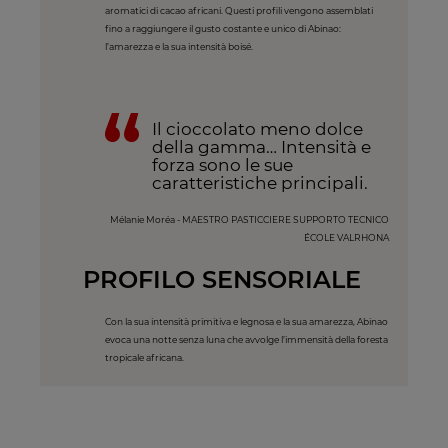
aromatici di cacao africani. Questi profili vengono assemblati
fino a raggiungere il gusto costante e unico di Abinao:
l’amarezza e la sua intensità boisé.
Il cioccolato meno dolce
della gamma… Intensità e
forza sono le sue
caratteristiche principali.
Mélanie Moréa - MAESTRO PASTICCIERE SUPPORTO TECNICO
ÉCOLE VALRHONA
PROFILO SENSORIALE
Con la sua intensità primitiva e legnosa e la sua amarezza, Abinao
evoca una notte senza luna che avvolge l’immensità della foresta
tropicale africana.