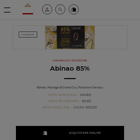
Valrhona - Imaginons le meilleur du chocolat
Il mio account
Cerca
Ordinate i nostri prodotti online
menu
FONDENTE
ASSEMBLAGGI D’ECCEZIONE
Abinao 85%
Abinao, Mariage di Grand Cru, Potente e Tannico
NOTA PRINCIPALE
AMARO
NOTA SECONDARIA
BOISÉ
NOTA SINGOLARE
CACAO GREZZO
ACQUISTARE ONLINE