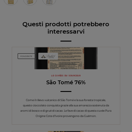
Questi prodotti potrebbero
interessarvi
FONDENTE
LE CUVÉES DU SOURCEUR
São Tomé 76%
Come il rilievo vulcanico di São Tomé e la sua foresta tropicale,
questo cioccolato conquista grazie alla sua amarezza sostenuta da
aromi di bosco e di grué di cacao. Le fave di cacao di questa cuvée Pura
Origine Cote d'Ivoire provengono da Guémon.