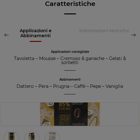
Caratteristiche
Applicazioni e
Informazioni tecniche
Abbinamenti
Applicazioni consigliate
Tavoletta
–
Mousse
–
Cremoso & ganache
–
Gelati &
sorbetti
Abbinamenti
Dattero
–
Pera
–
Prugna
–
Caffè
–
Pepe
–
Vaniglia