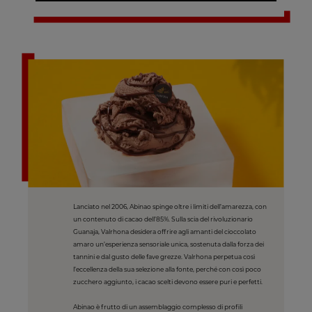
Lanciato nel 2006, Abinao spinge oltre i limiti dell’amarezza, con
un contenuto di cacao dell’85%. Sulla scia del rivoluzionario
Guanaja, Valrhona desidera offrire agli amanti del cioccolato
amaro un’esperienza sensoriale unica, sostenuta dalla forza dei
tannini e dal gusto delle fave grezze. Valrhona perpetua così
l’eccellenza della sua selezione alla fonte, perché con così poco
zucchero aggiunto, i cacao scelti devono essere puri e perfetti.
Abinao è frutto di un assemblaggio complesso di profili