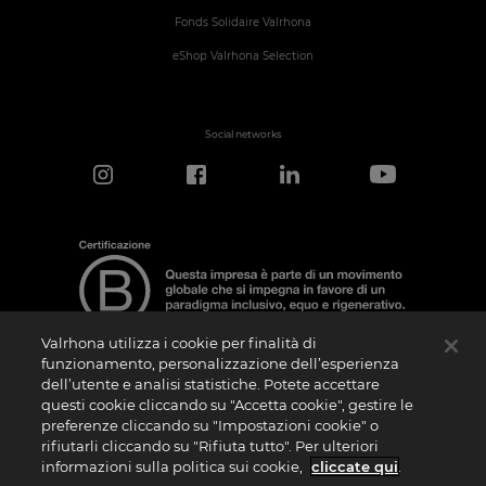
Fonds Solidaire Valrhona
eShop Valrhona Selection
Social networks
Valrhona utilizza i cookie per finalità di
funzionamento, personalizzazione dell’esperienza
dell’utente e analisi statistiche. Potete accettare
Nota sulla Certificazione
questi cookie cliccando su "Accetta cookie", gestire le
La “Certificazione B Corporation” è un logo che viene concesso in licenza da B Lab,
preferenze cliccando su "Impostazioni cookie" o
ente privato no profit, alle aziende che, come la nostra, hanno superato con
rifiutarli cliccando su "Rifiuta tutto". Per ulteriori
successo il B Impact Assessment (“BIA”) e soddisfano quindi i requisiti richiesti da B
Lab in termini di performance sociale e ambientale, responsabilità e trasparenza. Si
informazioni sulla politica sui cookie,
cliccate qui
.
specifica che B Lab non è un organismo di valutazione della conformità ai sensi del