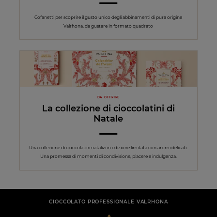
Cofanetti per scoprire il gusto unico degli abbinamenti di pura origine
Valrhona, da gustare in formato quadrato
DA OFFRIRE
La collezione di cioccolatini di
Natale
Una collezione di cioccolatini natalizi in edizione limitata con aromi delicati.
Una promessa di momenti di condivisione, piacere e indulgenza.
CIOCCOLATO PROFESSIONALE VALRHONA