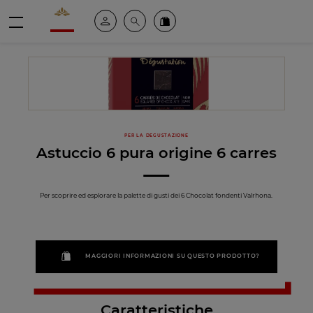
Valrhona - Imaginons le meilleur du chocolat
Il mio account
Cerca
Ordinate i nostri prodotti online
menu
PER LA DEGUSTAZIONE
Astuccio 6 pura origine 6 carres
Per scoprire ed esplorare la palette di gusti dei 6 Chocolat fondenti Valrhona.
MAGGIORI INFORMAZIONI SU QUESTO PRODOTTO?
Caratteristiche