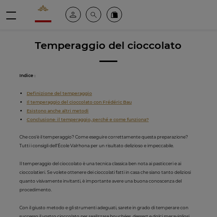
Valrhona - Imaginons le meilleur du chocolat
Il mio account
Cerca
Ordinate i nostri prodotti online
menu
Temperaggio del cioccolato
Indice :
Definizione del temperaggio
Il temperaggio del cioccolato con Frédéric Bau
Esistono anche altri metodi
Conclusione: il temperaggio, perché e come funziona?
Che cos'è il temperaggio? Come eseguire correttamente questa preparazione?
Tutti i consigli dell’École Valrhona per un risultato delizioso e impeccabile.
Il temperaggio del cioccolato è una tecnica classica ben nota ai pasticceri e ai
cioccolatieri. Se volete ottenere dei cioccolati fatti in casa che siano tanto deliziosi
quanto visivamente invitanti, è importante avere una buona conoscenza del
procedimento.
Con il giusto metodo e gli strumenti adeguati, sarete in grado di temperare con
successo il vostro cioccolato per realizzare bouchées, dessert e dolci meravigliosi.