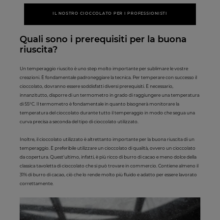
IL NOSTRO CIOCCOLATO PER I PROFESSIONISTI
Quali sono i prerequisiti per la buona
riuscita?
Un temperaggio riuscito è uno step molto importante per sublimare le vostre
creazioni. È fondamentale padroneggiare la tecnica. Per temperare con successo il
cioccolato, dovranno essere soddisfatti diversi prerequisiti. È necessario,
innanzitutto, disporre di un termometro in grado di raggiungere una temperatura
di 55°C. Il termometro è fondamentale in quanto bisognerà monitorare la
temperatura del cioccolato durante tutto il temperaggio in modo che segua una
curva precisa a seconda del tipo di cioccolato utilizzato.
Inoltre, il cioccolato utilizzato è altrettanto importante per la buona riuscita di un
temperaggio. È preferibile utilizzare un cioccolato di qualità, ovvero un cioccolato
da copertura. Quest'ultimo, infatti, è più ricco di burro di cacao e meno dolce della
classica tavoletta di cioccolato che si può trovare in commercio. Contiene almeno il
31% di burro di cacao, ciò che lo rende molto più fluido e adatto per essere lavorato
correttamente.