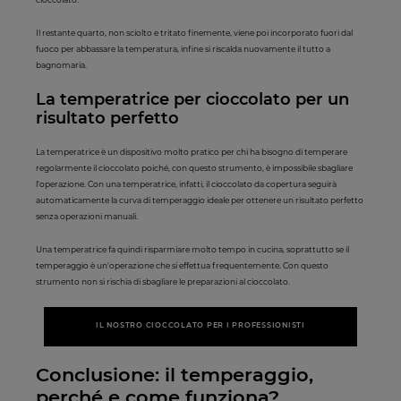
Il restante quarto, non sciolto e tritato finemente, viene poi incorporato fuori dal
fuoco per abbassare la temperatura, infine si riscalda nuovamente il tutto a
bagnomaria.
La temperatrice per cioccolato per un
risultato perfetto
La temperatrice è un dispositivo molto pratico per chi ha bisogno di temperare
regolarmente il cioccolato poiché, con questo strumento, è impossibile sbagliare
l'operazione. Con una temperatrice, infatti, il cioccolato da copertura seguirà
automaticamente la curva di temperaggio ideale per ottenere un risultato perfetto
senza operazioni manuali.
Una temperatrice fa quindi risparmiare molto tempo in cucina, soprattutto se il
temperaggio è un'operazione che si effettua frequentemente. Con questo
strumento non si rischia di sbagliare le preparazioni al cioccolato.
IL NOSTRO CIOCCOLATO PER I PROFESSIONISTI
Conclusione: il temperaggio,
perché e come funziona?