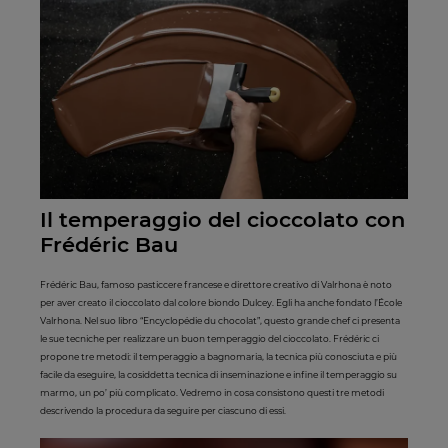
Il temperaggio del cioccolato con
Frédéric Bau
Frédéric Bau, famoso pasticcere francese e direttore creativo di Valrhona è noto
per aver creato il cioccolato dal colore biondo Dulcey. Egli ha anche fondato l’École
Valrhona. Nel suo libro “Encyclopédie du chocolat”, questo grande chef ci presenta
le sue tecniche per realizzare un buon temperaggio del cioccolato. Frédéric ci
propone tre metodi: il temperaggio a bagnomaria, la tecnica più conosciuta e più
facile da eseguire, la cosiddetta tecnica di inseminazione e infine il temperaggio su
marmo, un po’ più complicato. Vedremo in cosa consistono questi tre metodi
descrivendo la procedura da seguire per ciascuno di essi.