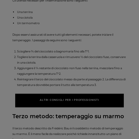
Gli utensili necessari per l’inseminazione sono i seguenti:
Una terrina
Una ciotola
Un termometro
Dopo esservi assicurati di avere tutti gli elementi necessari, potete iniziare il
temperaggio. I passaggi da seguire sono i seguenti:
Sciogliere ¾ del cioccolato a bagnomaria fino alla T°1.
Togliere la terrina dalla casseruola e rimuovere ⅓ del cioccolato fuso, conservare
in una ciotola.
Aggiungere il ¼ restante di cioccolato non fuso nella terrina, mescolare fino a
raggiungere la temperatura T°2.
Reintegrare il ​​terzo del cioccolato messo da parte al passaggio 2. La differenza di
temperatura dovrebbe portare il tutto alla temperatura 3.
ALTRI CONSIGLI PER I PROFESSIONISTI
Terzo metodo: temperaggio su marmo
Il terzo metodo descritto da Frédéric Bau è il cosiddetto metodo di temperaggio
su marmo. È il meno facile da realizzare poiché richiede innanzitutto un piano di