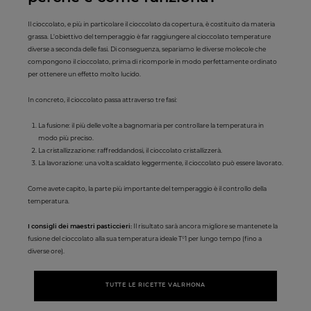
Il cioccolato, e più in particolare il cioccolato da copertura, è costituito da materia
grassa. L'obiettivo del temperaggio è far raggiungere al cioccolato temperature
diverse a seconda delle fasi. Di conseguenza, separiamo le diverse molecole che
compongono il cioccolato, prima di ricomporle in modo perfettamente ordinato
per ottenere un effetto molto lucido.
In concreto, il cioccolato passa attraverso tre fasi:
La fusione: il più delle volte a bagnomaria per controllare la temperatura in
modo più preciso.
La cristallizzazione: raffreddandosi, il cioccolato cristallizzerà.
La lavorazione: una volta scaldato leggermente, il cioccolato può essere lavorato.
Come avete capito, la parte più importante del temperaggio è il controllo della
temperatura.
I consigli dei maestri pasticcieri:
Il risultato sarà ancora migliore se mantenete la
fusione del cioccolato alla sua temperatura ideale T°1 per lungo tempo (fino a
diverse ore).
TUTTE LE RICETTE VALRHONA