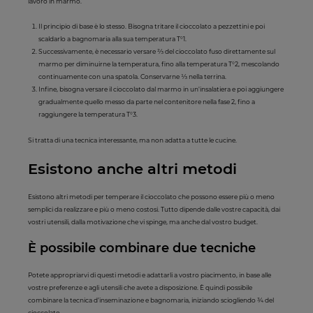
lavoro in marmo.
Il principio di base è lo stesso. Bisogna tritare il cioccolato a pezzettini e poi
scaldarlo a bagnomaria alla sua temperatura T°1.
Successivamente, è necessario versare ⅔ del cioccolato fuso direttamente sul
marmo per diminuirne la temperatura, fino alla temperatura T°2, mescolando
continuamente con una spatola. Conservarne ⅓ nella terrina.
Infine, bisogna versare il cioccolato dal marmo in un'insalatiera e poi aggiungere
gradualmente quello messo da parte nel contenitore nella fase 2, fino a
raggiungere la temperatura T°3.
Si tratta di una tecnica interessante, ma non adatta a tutte le cucine.
Esistono anche altri metodi
Esistono altri metodi per temperare il cioccolato che possono essere più o meno
semplici da realizzare e più o meno costosi. Tutto dipende dalle vostre capacità, dai
vostri utensili, dalla motivazione che vi spinge, ma anche dal vostro budget.
È possibile combinare due tecniche
Potete appropriarvi di questi metodi e adattarli a vostro piacimento, in base alle
vostre preferenze e agli utensili che avete a disposizione. È quindi possibile
combinare la tecnica d’inseminazione e bagnomaria, iniziando sciogliendo ¾ del
cioccolato.