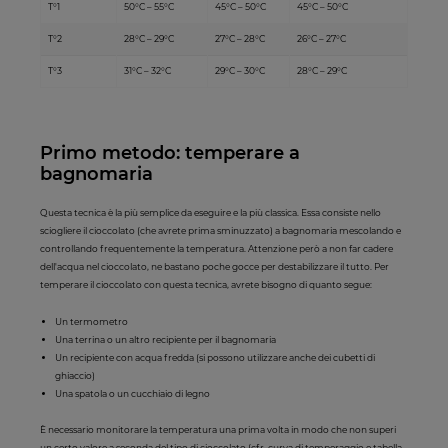
T°1
50°C – 55°C
45°C – 50°C
45°C – 50°C
T°2
28°C – 29°C
27°C – 28°C
26°C – 27°C
T°3
31°C – 32°C
29°C – 30°C
28°C – 29°C
Primo metodo: temperare a
bagnomaria
Questa tecnica è la più semplice da eseguire e la più classica. Essa consiste nello
sciogliere il cioccolato (che avrete prima sminuzzato) a bagnomaria mescolando e
controllando frequentemente la temperatura. Attenzione però a non far cadere
dell'acqua nel cioccolato, ne bastano poche gocce per destabilizzare il tutto. Per
temperare il cioccolato con questa tecnica, avrete bisogno di quanto segue:
Un termometro
Una terrina o un altro recipiente per il bagnomaria
Un recipiente con acqua fredda (si possono utilizzare anche dei cubetti di
ghiaccio)
Una spatola o un cucchiaio di legno
È necessario monitorare la temperatura una prima volta in modo che non superi
un certo valore a seconda del tipo di cioccolato (cfr. curva di temperaggio e tabella