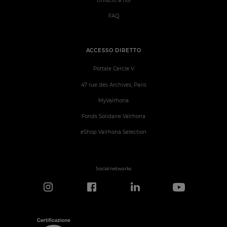
Unisciti a noi
FAQ
ACCESSO DIRETTO
Portale Cercle V
47 rue des Archives, Paris
MyValrhona
Fonds Solidaire Valrhona
eShop Valrhona Selection
Social networks