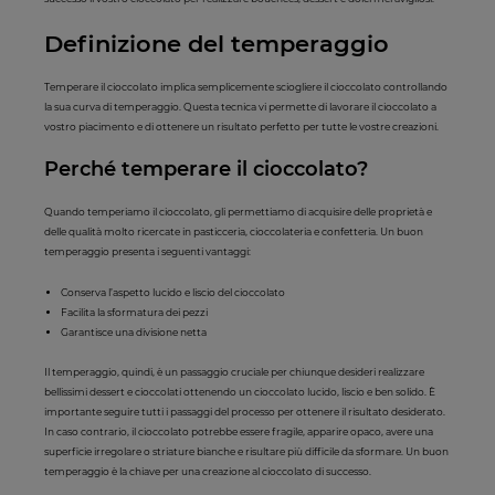
Definizione del temperaggio
Temperare il cioccolato implica semplicemente sciogliere il cioccolato controllando
la sua curva di temperaggio. Questa tecnica vi permette di lavorare il cioccolato a
vostro piacimento e di ottenere un risultato perfetto per tutte le vostre creazioni.
Perché temperare il cioccolato?
Quando temperiamo il cioccolato, gli permettiamo di acquisire delle proprietà e
delle qualità molto ricercate in pasticceria, cioccolateria e confetteria. Un buon
temperaggio presenta i seguenti vantaggi:
Conserva l’aspetto lucido e liscio del cioccolato
Facilita la sformatura dei pezzi
Garantisce una divisione netta
Il temperaggio, quindi, è un passaggio cruciale per chiunque desideri realizzare
bellissimi dessert e cioccolati ottenendo un cioccolato lucido, liscio e ben solido. È
importante seguire tutti i passaggi del processo per ottenere il risultato desiderato.
In caso contrario, il cioccolato potrebbe essere fragile, apparire opaco, avere una
superficie irregolare o striature bianche e risultare più difficile da sformare. Un buon
temperaggio è la chiave per una creazione al cioccolato di successo.