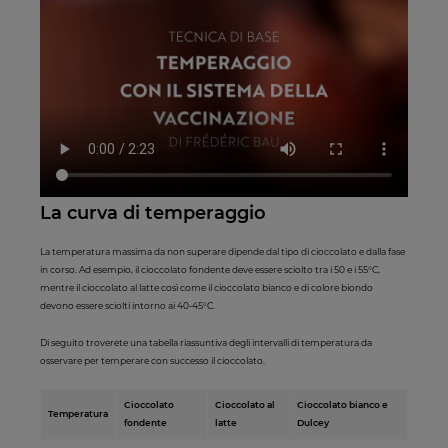
La curva di temperaggio
La temperatura massima da non superare dipende dal tipo di cioccolato e dalla fase
in corso. Ad esempio, il cioccolato fondente deve essere sciolto tra i 50 e i 55°C,
mentre il cioccolato al latte così come il cioccolato bianco e di colore biondo
devono essere sciolti intorno ai 40-45°C.
Di seguito troverete una tabella riassuntiva degli intervalli di temperatura da
osservare per temperare con successo il cioccolato.
Cioccolato
Cioccolato al
Cioccolato bianco e
Temperatura
fondente
latte
Dulcey