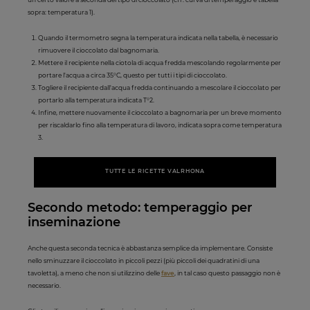
sopra: temperatura 1).
Quando il termometro segna la temperatura indicata nella tabella, è necessario
rimuovere il cioccolato dal bagnomaria.
Mettere il recipiente nella ciotola di acqua fredda mescolando regolarmente per
portare l'acqua a circa 35°C, questo per tutti i tipi di cioccolato.
Togliere il recipiente dall'acqua fredda continuando a mescolare il cioccolato per
portarlo alla temperatura indicata T°2.
Infine, mettere nuovamente il cioccolato a bagnomaria per un breve momento
per riscaldarlo fino alla temperatura di lavoro, indicata sopra come temperatura
3.
TUTTE LE RICETTE VALRHONA
Secondo metodo: temperaggio per
inseminazione
Anche questa seconda tecnica è abbastanza semplice da implementare. Consiste
nello sminuzzare il cioccolato in piccoli pezzi (più piccoli dei quadratini di una
tavoletta), a meno che non si utilizzino delle
fave
, in tal caso questo passaggio non è
necessario.