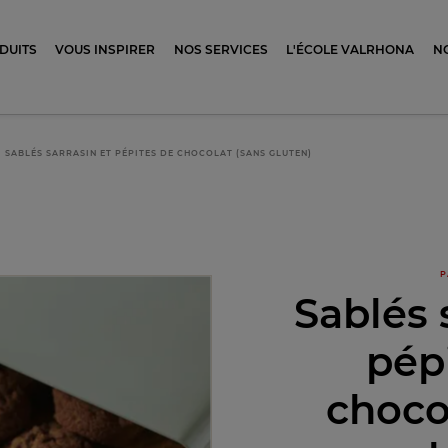
ocolat
DUITS
VOUS INSPIRER
NOS SERVICES
L'ÉCOLE VALRHONA
N
SABLÉS SARRASIN ET PÉPITES DE CHOCOLAT (SANS GLUTEN)
P
Sablés 
pép
choco