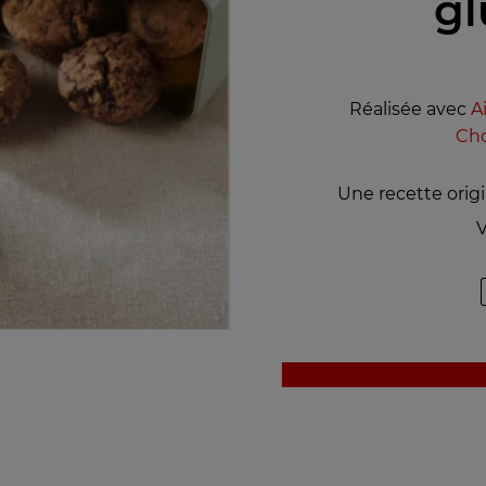
gl
Réalisée avec
A
Cho
Une recette orig
V