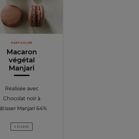
PARTICULIER
Macaron
végétal
Manjari
Réalisée avec
Chocolat noir à
âtisser Manjari 64%
2 ÉTAPES