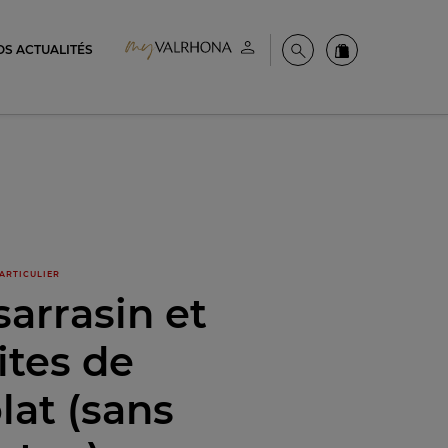
OS ACTUALITÉS
Espace client
Recherche
Commandez en
ARTICULIER
sarrasin et
ites de
lat (sans