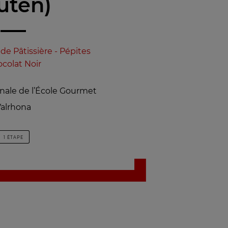
uten)
ide Pâtissière - Pépites
colat Noir
inale de l’École Gourmet
alrhona
1 ÉTAPE