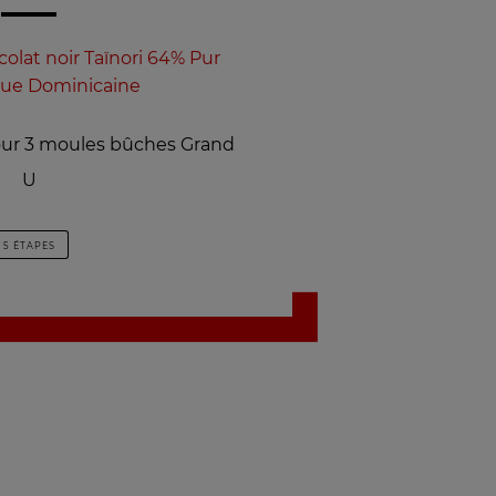
olat noir Taïnori 64% Pur
ue Dominicaine
our 3 moules bûches Grand
U
5 ÉTAPES