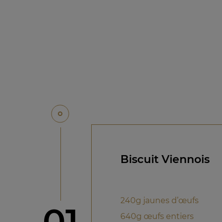
Biscuit Viennois
240g jaunes d’œufs
étape
01
640g œufs entiers