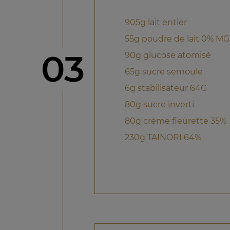
905g lait entier
55g poudre de lait 0% MG
étape
03
90g glucose atomisé
65g sucre semoule
6g stabilisateur 64G
80g sucre inverti
80g crème fleurette 35%
230g TAINORI 64%