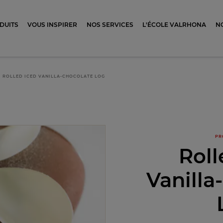
ocolat
DUITS
VOUS INSPIRER
NOS SERVICES
L'ÉCOLE VALRHONA
N
ROLLED ICED VANILLA-CHOCOLATE LOG
PR
Roll
Vanilla