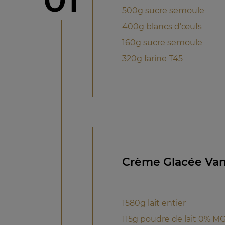
500g sucre semoule
400g blancs d’œufs
160g sucre semoule
320g farine T45
Crème Glacée Vani
1580g lait entier
115g poudre de lait 0% M