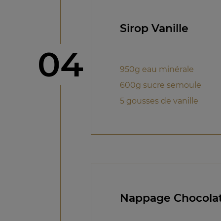
Sirop Vanille
étape
04
950g eau minérale
600g sucre semoule
5 gousses de vanille
Nappage Chocolat