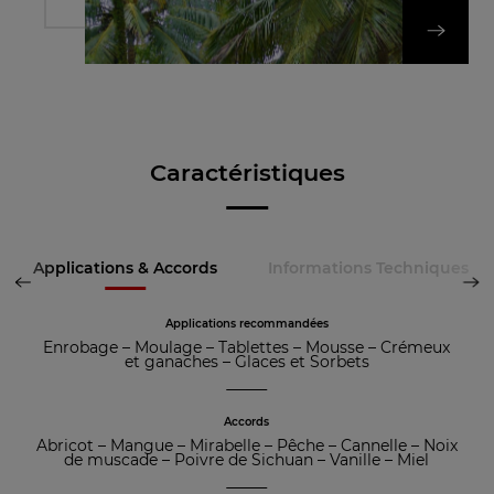
DÉCOUVREZ NOT
Caractéristiques
Applications & Accords
Informations Techniques
Applications recommandées
Enrobage
–
Moulage
–
Tablettes
–
Mousse
–
Crémeux
et ganaches
–
Glaces et Sorbets
Accords
Abricot
–
Mangue
–
Mirabelle
–
Pêche
–
Cannelle
–
Noix
de muscade
–
Poivre de Sichuan
–
Vanille
–
Miel