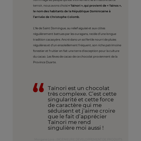
terroir, nous avons choisi
« Taïnori », qui provient de « Taïnos »,
le nom des habitants de la République Dominicaine à
l’arrivée de Christophe Colomb.
L’île de Saint Domingue, au relief aiguisé et aux côtes
régulièrement battues par les ouragans, recèle d’une longue
tradition cacaoyère. Ancré dans un sol fertile nourri de pluies
régulières et d’un ensoleillement fréquent, son riche patrimoine
forestier et fruitier en fait une terre d’exception pour la culture
du cacao. Les fèves de cacao de ce chocolat proviennent de la
Province Duarte.
Taïnori est un chocolat
très complexe. C’est cette
singularité et cette force
de caractère qui me
séduisent et j’aime croire
que le fait d’apprécier
Taïnori me rend
singulière moi aussi !
Morgane Lore - INGÉNIEURE DÉVELOPPEMENT DE PRODUITS