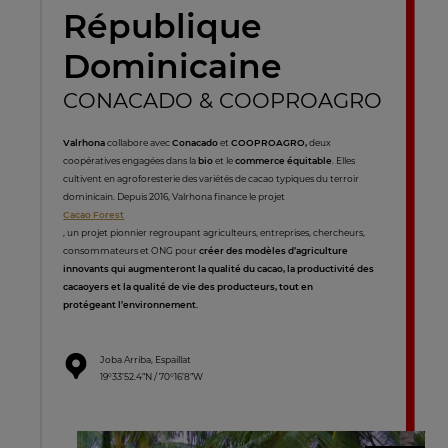
République
Dominicaine
CONACADO & COOPROAGRO
Valrhona
collabore avec
Conacado
et
COOPROAGRO,
deux
coopératives engagées dans la
bio
et le
commerce équitable
. Elles
cultivent en agroforesterie des variétés de cacao typiques du terroir
dominicain. Depuis 2016, Valrhona finance le projet
Cacao Forest
, un projet pionnier regroupant agriculteurs, entreprises, chercheurs,
consommateurs et ONG pour
créer des modèles d’agriculture
innovants qui augmenteront la qualité du cacao, la productivité des
cacaoyers et la qualité de vie des producteurs, tout en
protégeant l’environnement.
Joba Arriba, Espaillat
19°33’52.4”N / 70°16’8”W