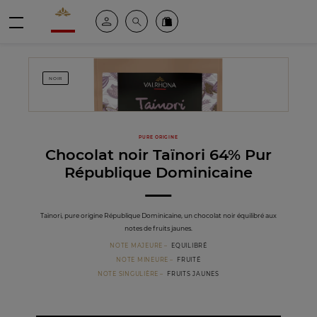
Valrhona - Imaginons le meilleur du chocolat
Espace client
Recherche
Commandez en ligne
menu
NOIR
PURE ORIGINE
Chocolat noir Taïnori 64% Pur
République Dominicaine
Taïnori, pure origine République Dominicaine, un chocolat noir équilibré aux
notes de fruits jaunes.
NOTE MAJEURE
EQUILIBRÉ
NOTE MINEURE
FRUITÉ
NOTE SINGULIÈRE
FRUITS JAUNES