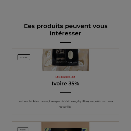
Ces produits peuvent vous
intéresser
BLANC
LES GOURMANDS
Ivoire 35%
Le chocolat blanc Ivoire, iconique de Valrhona, équilibré, au goût onctueux
et vanillé.
NOIR