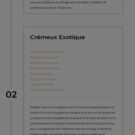
nouveau. Réserver au réfrigérateur et laisser cristalliser de
préférence une nuit. Foisonner.
Crémeux Exotique
120g Crème fleurette 35%
80g Pulpe de passion
80g Jus de citron vert
80g Pulpe de mangue
40g Jus de yuzu
80g Jaunes d’œufs
400g IVOIRE 35%
20g BEURRE DE CACAO
étape
02
Réaliser une crème anglaise avec la crème, la pulpe de passion, le
jus de citron vert, la pulpe de mangue, le jus de yuzu et les jaunes.
Lorsque la crème anglaise est chaude et chinoisée, émulsionner à
la Maryse avec le chocolat et le beurre de cacao fondus (comme
pour une ganache) afin d’obtenir une texture lisse, brillante et
élastique. Afin de parfaire l’émulsion, mixer le mélange en