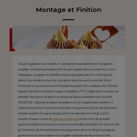
Montage et Finition
Couler la gelée en cercle de 8 cm de diamètre préalablement sanglés et
surgeler. Vous pouvez également couler la gelée dans un cadre sur 2 mm
d’épaisseur, surgeler et détailler ensuite des palets de 8 cm à l’emporte-
pièce. Pour le décor chocolat, tempérer de la couverture lactée. Etirer
finement la couverture entre 2 feuilles de papier film et plisser afin d’imiter
l’aspect de l’écorce d’arbre. Laisser cristalliser à 17°C. Casser des morceaux et
détailler des cœurs à l’aide d’un emporte-pièce préalablement chauffé.
MONTAGE : Déposer le disque de gelée encore congelé dans l’assiette. À
l’aide d’une poche munie d’une douille «marguerite» de 3 cm de diamètre,
dresser aussitôt 3 rosaces de ganache montée (environ 45 g). Garnir
ensuite chaque rosace de
crémeux exotique
en formant de grosses
gouttes à l’aide d’une poche munie d’une douille unie de 10 mm (environ 25
g). Parsemer du streuzel autour de la ganache (environ 10 g) et quelques
grains de fruits de la passion sur la gelée. Disposer les «écorces» sur les