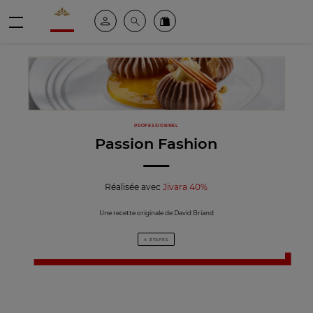
Valrhona - Imaginons le meilleur du chocolat
Espace client
Recherche
Commandez en ligne
menu
PROFESSIONNEL
Passion Fashion
Réalisée avec
Jivara 40%
Une recette originale de David Briand
4 ÉTAPES