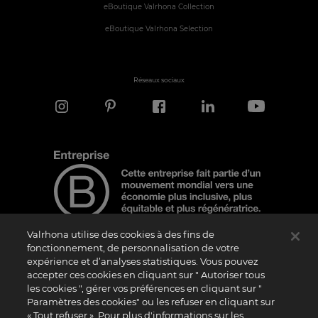
eBoutique Valrhona Collection
eBoutique Valrhona Selection
Réseaux sociaux
Valrhona utilise des cookies à des fins de
fonctionnement, de personnalisation de votre
expérience et d’analyses statistiques. Vous pouvez
Note d'information
accepter ces cookies en cliquant sur " Autoriser tous
les cookies ", gérer vos préférences en cliquant sur "
Le logo “Certified B Corporation” est attribué par B Lab, une organisation privée à
but non lucratif, aux entreprises qui, comme la nôtre, ont réalisé avec succès le B
Paramètres des cookies" ou les refuser en cliquant sur
Impact Assessment (“BIA”) et répondent aux exigences de B Lab en matière de
« Tout refuser ». Pour plus d'informations sur les
performance sociale et environnementale, de responsabilité et de transparence. Il