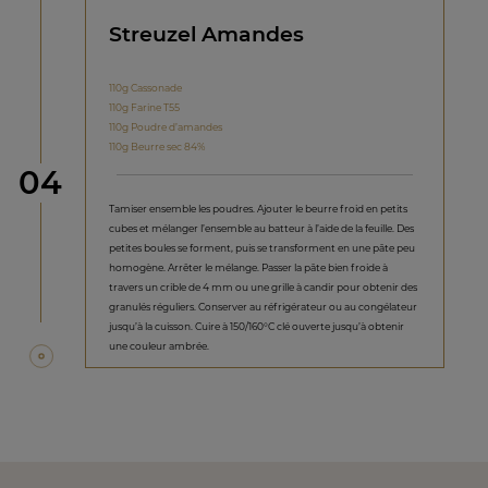
Streuzel Amandes
110g Cassonade
110g Farine T55
110g Poudre d’amandes
110g Beurre sec 84%
étape
04
Tamiser ensemble les poudres. Ajouter le beurre froid en petits
cubes et mélanger l’ensemble au batteur à l’aide de la feuille. Des
petites boules se forment, puis se transforment en une pâte peu
homogène. Arrêter le mélange. Passer la pâte bien froide à
travers un crible de 4 mm ou une grille à candir pour obtenir des
granulés réguliers. Conserver au réfrigérateur ou au congélateur
jusqu’à la cuisson. Cuire à 150/160°C clé ouverte jusqu’à obtenir
une couleur ambrée.