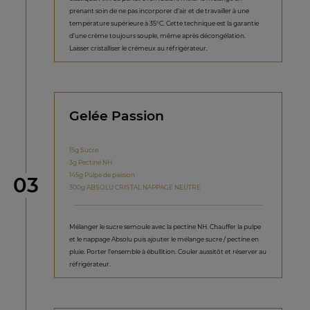
prenant soin de ne pas incorporer d’air et de travailler à une
température supérieure à 35°C. Cette technique est la garantie
d’une crème toujours souple, même après décongélation.
Laisser cristalliser le crémeux au réfrigérateur.
Gelée Passion
15g Sucre
3g Pectine NH
145g Pulpe de passion
étape
03
300g ABSOLU CRISTAL NAPPAGE NEUTRE
Mélanger le sucre semoule avec la pectine NH. Chauffer la pulpe
et le nappage Absolu puis ajouter le mélange sucre / pectine en
pluie. Porter l’ensemble à ébullition. Couler aussitôt et réserver au
réfrigérateur.