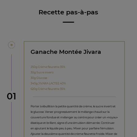
Recette pas-à-pas
Ganache Montée Jivara
250g Crème fleurette 35%
30g Sucre inverti
30g Glucose
340g JIVARA LACTEE 40%
620g Crème fleurette 35%
étape
01
Porter à ébullition la petite quantité de crème, le sucre inverti et
le glucose. Verser progressivement le mélange chaud sur la
couverture fondue et mélanger au centre pour créer un «noyau»
élastique et brillant, signe d’une émulsion démarrée. Continuer
en ajoutant le liquide peu à peu. Mixer pour parfaire l’émulsion.
Ajouter la deuxième quantité de crème fleurette froide. Mixer de