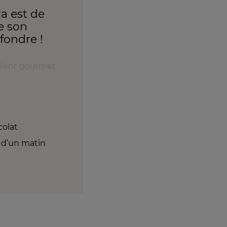
ra est de
e son
fondre !
Client gourmet
colat
e d’un matin