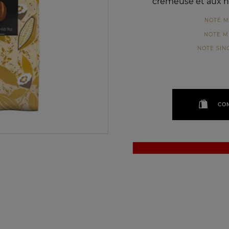
crémeuse et aux no
NOTE M
NOTE M
NOTE SIN
CO