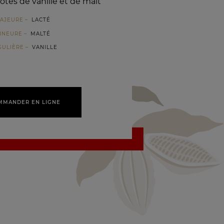
tes de vanille et de malt
AJEURE
LACTÉ
INEURE
MALTÉ
GULIÈRE
VANILLE
MMANDER EN LIGNE