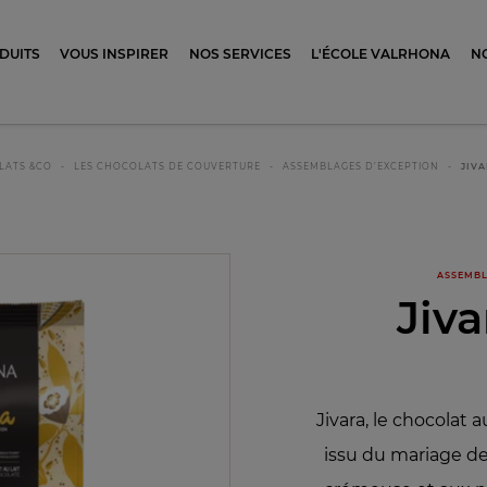
ocolat
DUITS
VOUS INSPIRER
NOS SERVICES
L'ÉCOLE VALRHONA
N
LATS &CO
LES CHOCOLATS DE COUVERTURE
ASSEMBLAGES D’EXCEPTION
JIVA
ASSEMBL
Jiv
Jivara, le chocolat a
issu du mariage de 