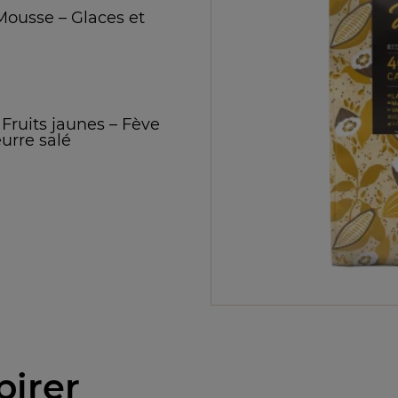
Mousse
–
Glaces et
–
Fruits jaunes
–
Fève
urre salé
pirer