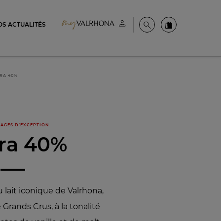
OS ACTUALITÉS
Espace client
Recherche
Commandez en
RA 40%
AGES D’EXCEPTION
ara 40%
u lait iconique de Valrhona,
Grands Crus, à la tonalité