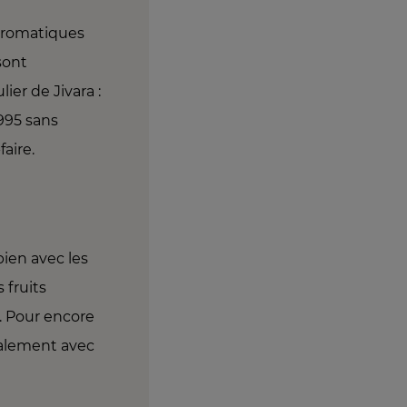
 aromatiques
sont
ier de Jivara :
995 sans
faire.
bien avec les
 fruits
. Pour encore
déalement avec