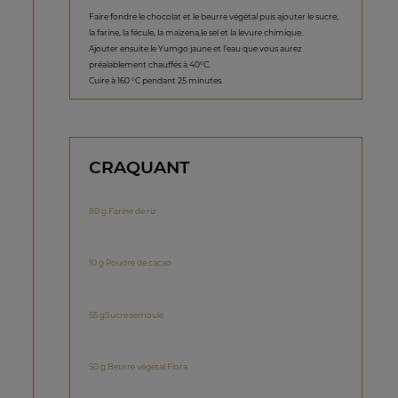
Faire fondre le chocolat et le beurre végétal puis ajouter le sucre,
la farine, la fécule, la maïzena,le sel et la levure chimique.
Ajouter ensuite le Yumgo jaune et l’eau que vous aurez
préalablement chauffés à 40°C.
Cuire à 160 °C pendant 25 minutes.
CRAQUANT
80 g Farine de riz
10 g Poudre de cacao
55 gSucre semoule
50 g Beurre végétal Flora