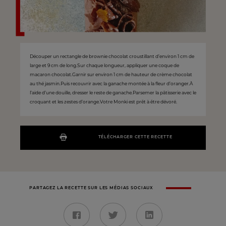
Découper un rectangle de brownie chocolat croustillant d’environ 1 cm de
large et 9 cm de long.Sur chaque longueur, appliquer une coque de
macaron chocolat.Garnir sur environ 1 cm de hauteur de crème chocolat
au thé jasmin.Puis recouvrir avec la ganache montée à la fleur d’oranger.À
l’aide d’une douille, dresser le reste de ganache.Parsemer la pâtisserie avec le
croquant et les zestes d’orange.Votre Monki est prêt à être dévoré.
TÉLÉCHARGER CETTE RECETTE
PARTAGEZ LA RECETTE SUR LES MÉDIAS SOCIAUX