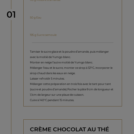
étape
01
50 g Eau
195 g Sucre semoule
Tamiser le sucre glace et la poudre d’amande, puis mélanger
avec la moitié de Yumgo blanc.
Monter en neige l’autre moitié de Yumgo blanc.
Mélanger l’eau et le sucre, monter ce sirop à 121°C, incorporer le
sirop chaud dans les eaux en neige.
Laisser refroidir 5 minutes.
Mélanger cette préparation en trois fois avec le tant pour tant
(sucre et poudre d’amande).Pocher la pâte 9 cm de longueur et
1,1cm de largeur sur une plaue de cuisson.
Cuire à 140°C pendant 15 minutes.
CRÈME CHOCOLAT AU THÉ