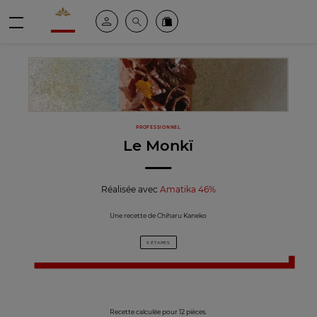
Valrhona - Imaginons le meilleur du chocolat
Espace client
Recherche
Commandez en ligne
menu
PROFESSIONNEL
Le Monkï
Réalisée avec
Amatika 46%
Une recette de Chiharu Kaneko
5 ÉTAPES
Recette calculée pour 12 pièces.