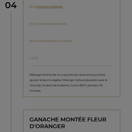
étape
04
58 g
Chocolat NYANGBO
40 g Huile de pépins de raisin
65 g Noisettes grillées concassées
3 g Sel
Mélanger la farine de riz, la poudre de cacao et le sucre.Puis
ajouter le beurre végétal. Mélanger cette préparation avec le
chocolat, l’huile et les noisettes. Cuire à 180°C pendant 45
minutes.
GANACHE MONTÉE FLEUR
D'ORANGER