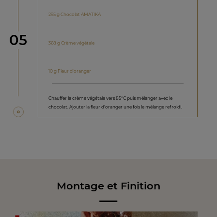
295 g Chocolat AMATIKA
étape
05
368 g Crème végétale
10 g Fleur d'oranger
Chauffer la crème végétale vers 85°C puis mélanger avec le
chocolat. Ajouter la fleur d'oranger une fois le mélange refroidi.
Montage et Finition