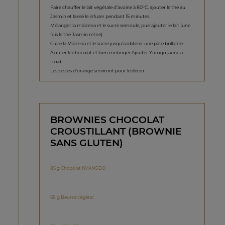
Faire chauffer le lait végétale d’avoine à 80°C, ajouter le thé au
Jasmin et laissé le infuser pendant 15 minutes.
Mélanger la maïzena et le sucre semoule, puis ajouter le lait (une
fois le thé Jasmin retiré).
Cuire la Maïzena et le sucre jusqu’à obtenir une pâte brillante.
Ajouter le chocolat et bien mélanger.Ajouter Yumgo jaune à
froid.
Les zestes d’orange serviront pour le décor.
BROWNIES CHOCOLAT
CROUSTILLANT (BROWNIE
SANS GLUTEN)
85 g Chocolat NYANGBO
68 g Beurre végétal