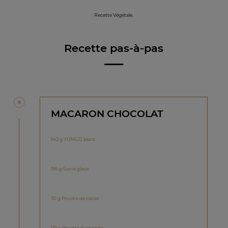
Recette Végétale.
Recette pas-à-pas
MACARON CHOCOLAT
140 g YUMGO blanc
195 g Sucre glace
30 g Poudre de cacao
110 g Poudre d’amande