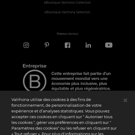
eBoutique Valrhona Collection
eBoutique Valrhona Selection
Réseaux sociaux
Valrhona utilise des cookies à des fins de
fonctionnement, de personnalisation de votre
expérience et d’analyses statistiques. Vous pouvez
Note d'information
accepter ces cookies en cliquant sur " Autoriser tous
Le logo “Certified B Corporation” est attribué par B Lab, une organisation privée à
les cookies ", gérer vos préférences en cliquant sur "
but non lucratif, aux entreprises qui, comme la nôtre, ont réalisé avec succès le B
Paramètres des cookies" ou les refuser en cliquant sur
Impact Assessment (“BIA”) et répondent aux exigences de B Lab en matière de
« Tout refuser ». Pour plus d'informations sur les
performance sociale et environnementale, de responsabilité et de transparence. Il