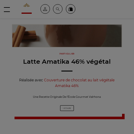
Valrhona - Imaginons le meilleur du chocolat
Espace client
Recherche
Commandez en ligne
menu
PARTICULIER
Latte Amatika 46% végétal
Réalisée avec
Couverture de chocolat au lait végétale
Amatika 46%
Une Recette Originale De l’École Gourmet Valrhona
1 ÉTAPE