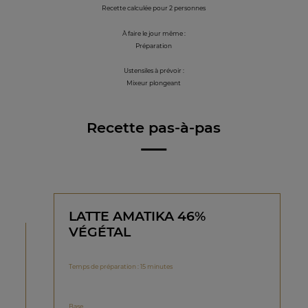
Recette calculée pour 2 personnes
À faire le jour même :
Préparation
Ustensiles à prévoir :
Mixeur plongeant
Recette pas-à-pas
LATTE AMATIKA 46%
VÉGÉTAL
Temps de préparation : 15 minutes
Base