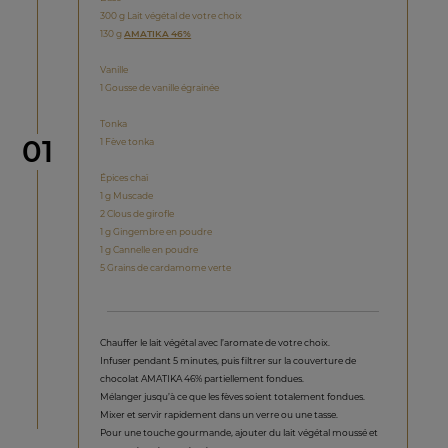
300 g Lait végétal de votre choix
130 g
AMATIKA 46%
Vanille
1 Gousse de vanille égrainée
Tonka
étape
01
1 Fève tonka
Épices chaï
1 g Muscade
2 Clous de girofle
1 g Gingembre en poudre
1 g Cannelle en poudre
5 Grains de cardamome verte
Chauffer le lait végétal avec l’aromate de votre choix.
Infuser pendant 5 minutes, puis filtrer sur la couverture de
chocolat AMATIKA 46% partiellement fondues.
Mélanger jusqu’à ce que les fèves soient totalement fondues.
Mixer et servir rapidement dans un verre ou une tasse.
Pour une touche gourmande, ajouter du lait végétal moussé et