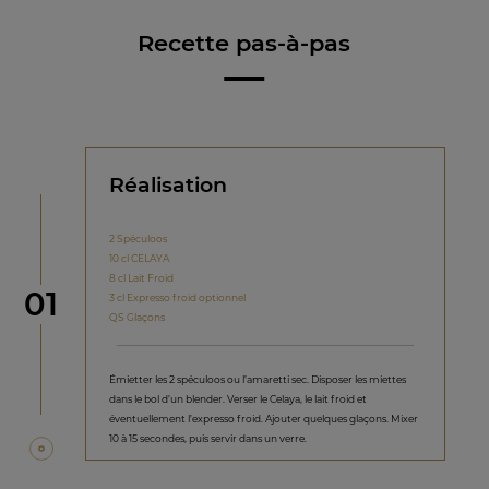
Recette pas-à-pas
Réalisation
2 Spéculoos
10 cl CELAYA
8 cl Lait Froid
étape
01
3 cl Expresso froid optionnel
QS Glaçons
Émietter les 2 spéculoos ou l’amaretti sec. Disposer les miettes
dans le bol d’un blender. Verser le Celaya, le lait froid et
éventuellement l’expresso froid. Ajouter quelques glaçons. Mixer
10 à 15 secondes, puis servir dans un verre.