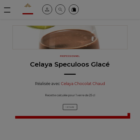
Valrhona - Imaginons le meilleur du chocolat
Espace client
Recherche
Commandez en ligne
menu
PROFESSIONNEL
Celaya Speculoos Glacé
Réalisée avec
Celaya Chocolat Chaud
Recette calculée pour 1 verre de 25 cl
1 ÉTAPE