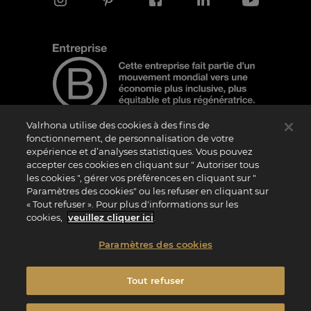
Valrhona utilise des cookies à des fins de
fonctionnement, de personnalisation de votre
expérience et d’analyses statistiques. Vous pouvez
Note d'information
accepter ces cookies en cliquant sur " Autoriser tous
les cookies ", gérer vos préférences en cliquant sur "
Le logo “Certified B Corporation” est attribué par B Lab, une organisation privée à
but non lucratif, aux entreprises qui, comme la nôtre, ont réalisé avec succès le B
Paramètres des cookies" ou les refuser en cliquant sur
Impact Assessment (“BIA”) et répondent aux exigences de B Lab en matière de
« Tout refuser ». Pour plus d'informations sur les
performance sociale et environnementale, de responsabilité et de transparence. Il
est précisé que B Lab n’est pas un organisme d’évaluation de la conformité au sens
cookies,
veuillez cliquer ici
.
du règlement (UE) n° 765/2008, ni un organisme de normalisation national,
européen ou international au sens du règlement (UE) n° 1025/2012. Les critères du
BIA sont distincts et indépendants des standards harmonisés issus des normes ISO
Paramètres des cookies
ou d’autres organismes de normalisation, et ils ne sont pas ratifiés par des
institutions publiques nationales ou européennes.
Tout refuser
Accessibilité : partiellement conforme à 72%
Vie Privée
Informations Légales
Politique Cookies
Paramètres des Cookies