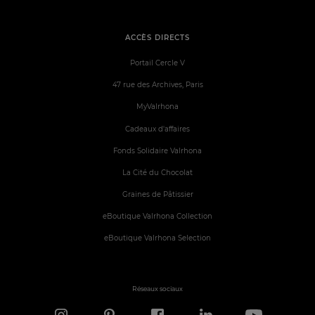
ACCÈS DIRECTS
Portail Cercle V
47 rue des Archives, Paris
MyValrhona
Cadeaux d'affaires
Fonds Solidaire Valrhona
La Cité du Chocolat
Graines de Pâtissier
eBoutique Valrhona Collection
eBoutique Valrhona Selection
Réseaux sociaux