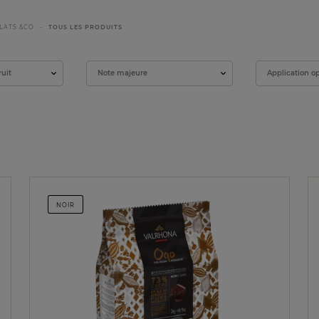
LATS &CO
TOUS LES PRODUITS
ruit
Note majeure
Application o
NOIR