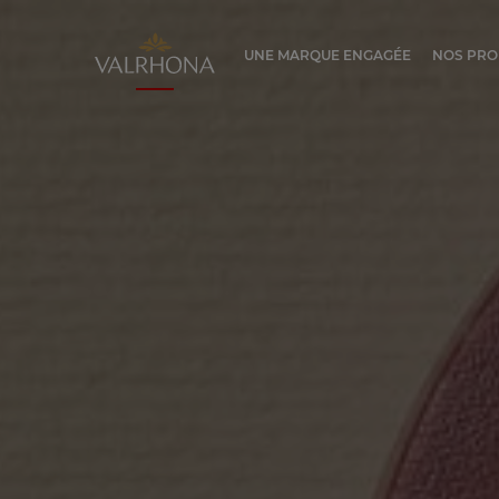
Valrhona - Imaginons le meilleur du ch
UNE MARQUE ENGAGÉE
NOS PRO