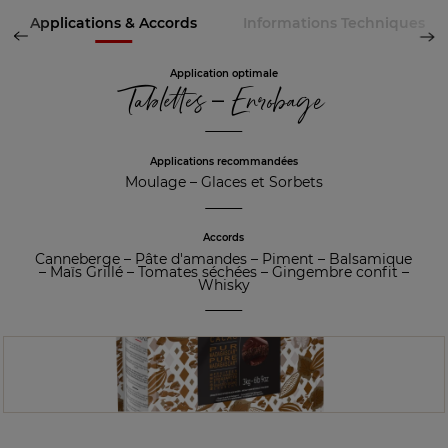
Applications & Accords
Informations Techniques
Application optimale
Tablettes – Enrobage
Applications recommandées
Moulage
–
Glaces et Sorbets
Accords
Canneberge
–
Pâte d'amandes
–
Piment
–
Balsamique
–
Maïs Grillé
–
Tomates séchées
–
Gingembre confit
–
Whisky