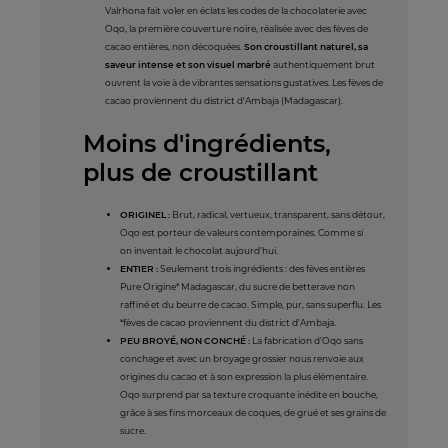
Valrhona fait voler en éclats les codes de la chocolaterie avec
Oqo, la première couverture noire, réalisée avec des fèves de
cacao entières, non décoquées.
Son croustillant naturel, sa
saveur intense et son visuel marbré
authentiquement brut
ouvrent la voie à de vibrantes sensations gustatives. Les fèves de
cacao proviennent du district d'Ambaja (Madagascar).
Moins d'ingrédients,
plus de croustillant
ORIGINEL :
Brut, radical, vertueux, transparent, sans détour,
Oqo est porteur de valeurs contemporaines. Comme si
on inventait le chocolat aujourd’hui.
ENTIER :
Seulement trois ingrédients : des fèves entières
Pure Origine* Madagascar, du sucre de betterave non
raffiné et du beurre de cacao. Simple, pur, sans superflu. Les
*fèves de cacao proviennent du district d'Ambaja.
PEU BROYÉ, NON CONCHÉ :
La fabrication d’Oqo sans
conchage et avec un broyage grossier nous renvoie aux
origines du cacao et à son expression la plus élémentaire.
Oqo surprend par sa texture croquante inédite en bouche,
grâce à ses fins morceaux de coques, de grué et ses grains de
sucre.