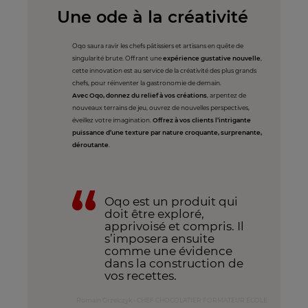
Une ode à la créativité
Oqo saura ravir les chefs pâtissiers et artisans en quête de
singularité brute. Offrant une
expérience gustative nouvelle
,
cette innovation est au service de la créativité des plus grands
chefs, pour réinventer la gastronomie de demain.
Avec Oqo, donnez du relief à vos créations
, arpentez de
nouveaux terrains de jeu, ouvrez de nouvelles perspectives,
éveillez votre imagination.
Offrez à vos clients l’intrigante
puissance d’une texture par nature croquante, surprenante,
déroutante
.
Oqo est un produit qui
doit être exploré,
apprivoisé et compris. Il
s’imposera ensuite
comme une évidence
dans la construction de
vos recettes.
Romain Grzelczyk - CHEF CHOCOLATIER FORMATEUR ÉCOLE