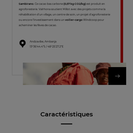
Sambirano
. Ce cacao bas carbone
(0,57 kg CO2/kg)
est produit en
agroforesterie. Valrhona soutient Millot avec des projets comme la
réhabilitation d’un village, un centre de soin, un projet d'agroforesterie
ou encore l’investissement dans un
voilier-cargo
Windcoop pour
acheminer les fèves de cacao.
Andzavibe, Ambanja
13°36’44.4”S / 48°25’27.2”E
DÉCOUVREZ NOT
Caractéristiques