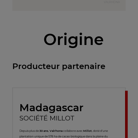
VALRHONA
Origine
Producteur partenaire
Madagascar
SOCIÉTÉ MILLOT
Depuis plus de
30 ans
,
Valrhona
collabore avec
Millot
, doté d'une
plantation unique de 578 ha de cacao biologique dans la plaine du