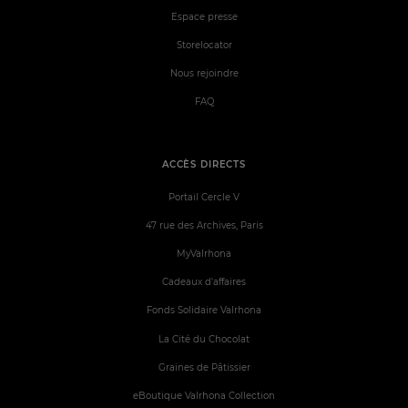
Espace presse
Storelocator
Nous rejoindre
FAQ
ACCÈS DIRECTS
Portail Cercle V
47 rue des Archives, Paris
MyValrhona
Cadeaux d'affaires
Fonds Solidaire Valrhona
La Cité du Chocolat
Graines de Pâtissier
eBoutique Valrhona Collection