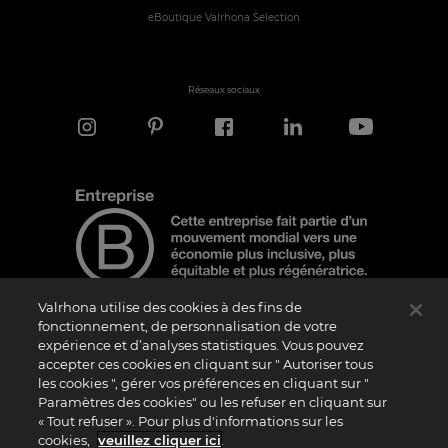
eBoutique Valrhona Selection
Réseaux sociaux
Valrhona utilise des cookies à des fins de
fonctionnement, de personnalisation de votre
expérience et d’analyses statistiques. Vous pouvez
Note d'information
accepter ces cookies en cliquant sur " Autoriser tous
les cookies ", gérer vos préférences en cliquant sur "
Le logo “Certified B Corporation” est attribué par B Lab, une organisation privée à
but non lucratif, aux entreprises qui, comme la nôtre, ont réalisé avec succès le B
Paramètres des cookies" ou les refuser en cliquant sur
Impact Assessment (“BIA”) et répondent aux exigences de B Lab en matière de
« Tout refuser ». Pour plus d'informations sur les
performance sociale et environnementale, de responsabilité et de transparence. Il
est précisé que B Lab n’est pas un organisme d’évaluation de la conformité au sens
cookies,
veuillez cliquer ici
.
du règlement (UE) n° 765/2008, ni un organisme de normalisation national,