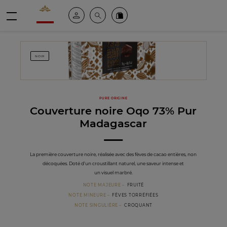
Valrhona - Imaginons le meilleur du chocolat
Espace client
Recherche
Commandez en ligne
menu
NOIR
PURE ORIGINE
Couverture noire Oqo 73% Pur
Madagascar
La première couverture noire, réalisée avec des fèves de cacao entières, non
décoquées. Doté d'un croustillant naturel, une saveur intense et
un visuel marbré.
NOTE MAJEURE
FRUITÉ
NOTE MINEURE
FÈVES TORRÉFIÉES
NOTE SINGULIÈRE
CROQUANT