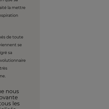
haité la mettre
nspiration
rmés de toute
 viennent se
lgré sa
évolutionnaire
très
ôme.
que nous
novante
tous les