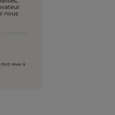
alisés,
novateur
i nous
 R&D VALRHONA
 font rêver à