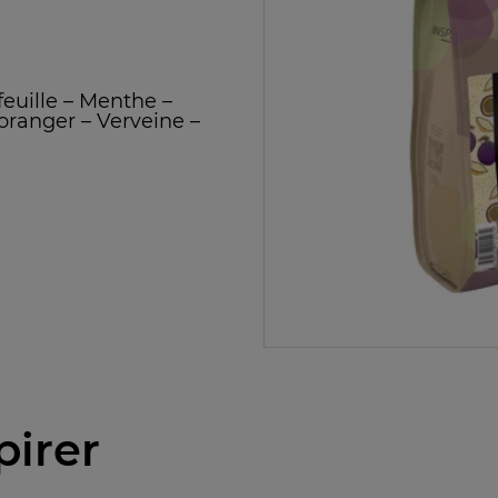
euille
–
Menthe
–
'oranger
–
Verveine
–
n
pirer