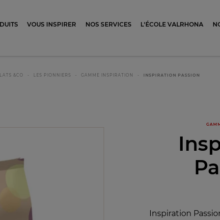
ocolat
DUITS
VOUS INSPIRER
NOS SERVICES
L'ÉCOLE VALRHONA
N
LATS &CO
LES PIONNIERS
GAMME INSPIRATION
INSPIRATION PASSION
GAMM
Insp
Pa
Inspiration Passi