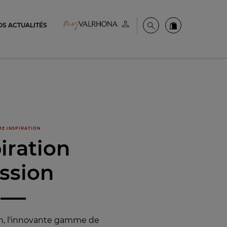
OS ACTUALITÉS
Espace client
Recherche
Commandez en
E INSPIRATION
iration
ssion
on, l'innovante gamme de