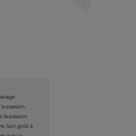
mariage
la passion.
e la passion
ire. Son goût à
ien que sa