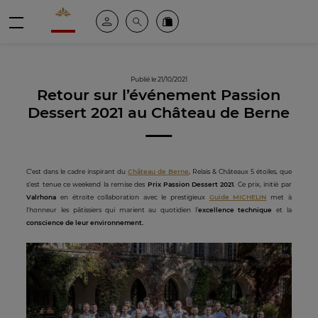
Valrhona - Imaginons le meilleur du chocolat
Espace client
Recherche
Commandez en ligne
menu
Publié le 21/10/2021
Retour sur l’événement Passion
Dessert 2021 au Château de Berne
C’est dans le cadre inspirant du
Château de Berne
, Relais & Châteaux 5 étoiles, que
s'est tenue ce weekend la remise des
Prix Passion Dessert 2021
. Ce prix, initié par
Valrhona
en étroite collaboration avec le prestigieux
Guide MICHELIN
met à
l'honneur les pâtissiers qui marient au quotidien l’
excellence technique
et la
conscience de leur environnement.