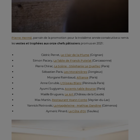
Pierre Hermé
, parrain de la promotion pour la troisième année consécutive a remis
les
vestes et trophées aux onze chefs pâtissiers
promus en 2021 :
Cédric Perret,
Le Clair de la Plume
(Grignan)
Simon Pacary,
La Table de Franck Putelat
(Carcassonne)
Pierre Chirac,
La Scène - Stéphanie Le Quellec
(Paris)
Sébastien Paris,
Les Morainières
(Jongieux)
Morgane Raimbaud,
Alliance
(Paris)
Anne Coruble,
L'Oiseau Blanc
(Péninsula Paris)
Ayumi Sugiyama,
Accents table Bourse
(Paris)
Maëlle Bruguera,
Le Art
(Château de la Gaude)
Max Martin,
Restaurant Yoann Conte
(Veyrier-du-Lac)
Yannick Piotrovski,
La Magdeleine - Mathias Dandine
(Gémenos)
Aymeric Pinard,
La Côte d'Or
(Saulieu)