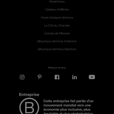
MyValrhona
Cadeaux d'affaires
Fonds Solidaire Valrhona
La Cité du Chocolat
Graines de Pâtissier
eBoutique Valrhona Collection
eBoutique Valrhona Selection
Réseaux sociaux