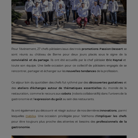
Pour l'événement, 27 chefs pâtissiers issus des trois
promotions Passion Dessert
se
sont réunis au château de Berne pour deux jours placés sous le signe de la
convivialité et du partage
. Ils ont été accueillis par le chef pâtissier
Eric Raynal
et
toute son équipe. Une belle occasion pour ce collectif de pâtissiers engagés de se
rencontrer, partager et échanger sur les
nouvelles tendances
de la profession.
Ce séjour loin du quotidien des chefs fut rythmé par des
découvertes gustatives
et
des
ateliers d’échanges autour de thématiques essentielles
du monde de la
restauration, comme le recours aux
cobots
(robots collaboratifs) dans l’univers de la
gastronomie et l’
expression du goût
au sein des restaurants.
Ils ont également pu découvrir et réagir autour de nos dernières
innovations
, parmi
lesquelles
Oabika
. Une occasion privilégiée pour Valrhona d
'impliquer les chefs
pour être toujours plus proche des attentes et besoins des
professionnels de la
gastronomie
.