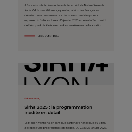
À l’occasion de la réouverture de la cathédrale Notre-Dame de
Paris, Valrhona célèbre ce joyau du patrimoine français en
dévoilant une oeuvre en chocolat monumentale qui sera
exposée du 8 décembre au 15 janvier 2025 au sein du Terminal 1
de l’aéroport de Paris, mettant en lumière une collaboratio...
LIRE L'ARTICLE
ÉVÉNEMENTS,
Sirha 2025 : la programmation
inédite en détail
La Maison Valrhona, en tant que partenaire historique du Sirha,
a préparé une programmation inédite. Du 23 au 27 janvier 2025,