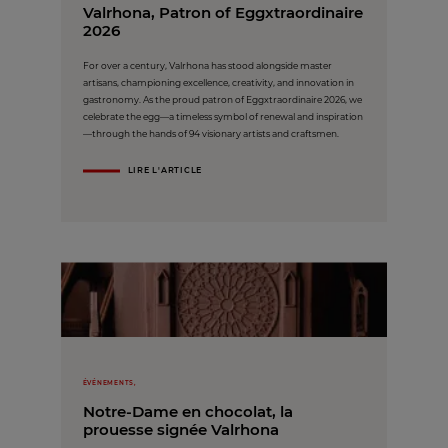
Valrhona, Patron of Eggxtraordinaire
2026
For over a century, Valrhona has stood alongside master
artisans, championing excellence, creativity, and innovation in
gastronomy. As the proud patron of Eggxtraordinaire 2026, we
celebrate the egg—a timeless symbol of renewal and inspiration
—through the hands of 94 visionary artists and craftsmen.
LIRE L'ARTICLE
ÉVÉNEMENTS,
Notre-Dame en chocolat, la
prouesse signée Valrhona