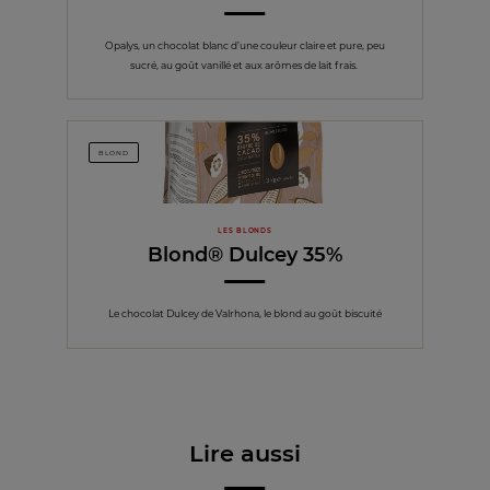
Opalys, un chocolat blanc d’une couleur claire et pure, peu
sucré, au goût vanillé et aux arômes de lait frais.
BLOND
LES BLONDS
Blond® Dulcey 35%
Le chocolat Dulcey de Valrhona, le blond au goût biscuité
Lire aussi