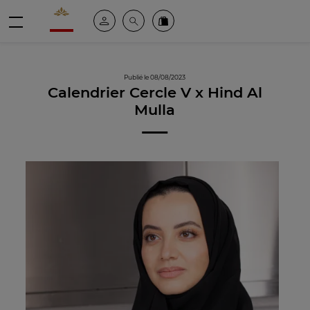
Valrhona - Imaginons le meilleur du chocolat
Espace client
Recherche
Commandez en ligne
menu
Publié le 08/08/2023
Calendrier Cercle V x Hind Al
Mulla