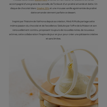
accompagné d'une graine de cannelle, de Tonka et d'un praliné amande et datte. Un
disque de chocolat blanc
Opalys 33%
et une mousse vanille agrémentée de praliné
datte-amande viennent parfaire ce dessert.
Inspiré par l’histoire de Valrhona depuis sa création, Hind Al Mulla partage cette
même passion du chocolat et de l’excellence. Séduite par l'offre de la Maison et son
renouvellement continu, proposant toujours de nouvelles notes, de nouveaux
arômes, cette collaboration l’inspire de jour en jour pour créer une pâtisserie créative
et sans limites.