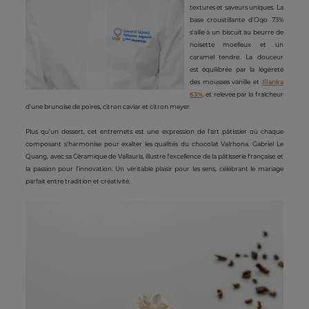
textures et saveurs uniques. La
base croustillante d'Oqo 73%
s'allie à un biscuit au beurre de
noisette moelleux et un
caramel tendre. La douceur
est équilibrée par la légèreté
des mousses vanille et
Illanka
63%
, et relevée par la fraîcheur
d'une brunoise de poires, citron caviar et citron meyer.
Plus qu'un dessert, cet entremets est une expression de l'art pâtissier où chaque
composant s'harmonise pour exalter les qualités du chocolat Valrhona. Gabriel Le
Quang, avec sa Céramique de Vallauris, illustre l'excellence de la pâtisserie française et
la passion pour l'innovation. Un véritable plaisir pour les sens, célébrant le mariage
parfait entre tradition et créativité.