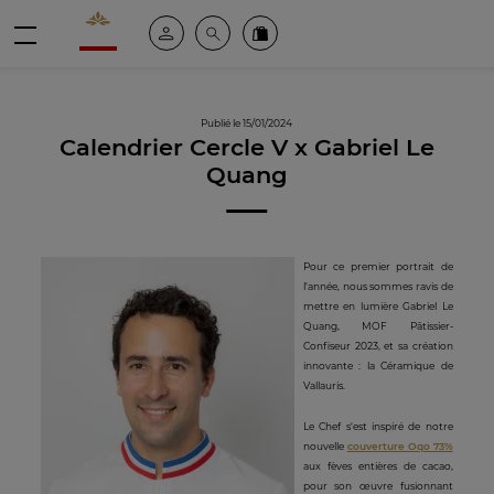
Valrhona - Imaginons le meilleur du chocolat
Espace client
Recherche
Commandez en ligne
menu
Publié le 15/01/2024
Calendrier Cercle V x Gabriel Le
Quang
Pour ce premier portrait de
l'année, nous sommes ravis de
mettre en lumière Gabriel Le
Quang, MOF Pâtissier-
Confiseur 2023, et sa création
innovante : la Céramique de
Vallauris.
Le Chef s'est inspiré de notre
nouvelle
couverture Oqo 73%
aux fèves entières de cacao,
pour son œuvre fusionnant