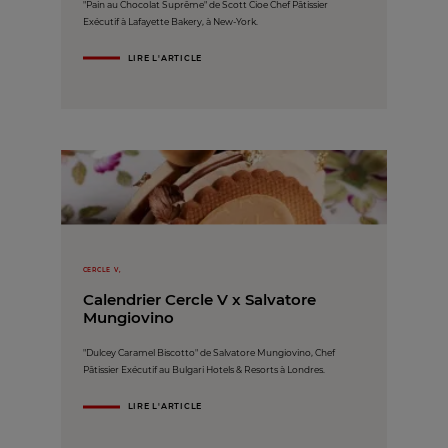
"Pain au Chocolat Suprême" de Scott Cioe Chef Pâtissier
Exécutif à Lafayette Bakery, à New-York.
LIRE L'ARTICLE
CERCLE V,
Calendrier Cercle V x Salvatore
Mungiovino
"Dulcey Caramel Biscotto" de Salvatore Mungiovino, Chef
Pâtissier Exécutif au Bulgari Hotels & Resorts à Londres.
LIRE L'ARTICLE