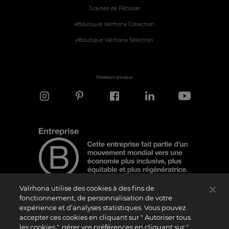
Graines de Pâtissier
eBoutique Valrhona Collection
eBoutique Valrhona Selection
Réseaux sociaux
Valrhona utilise des cookies à des fins de
fonctionnement, de personnalisation de votre
expérience et d’analyses statistiques. Vous pouvez
Note d'information
accepter ces cookies en cliquant sur " Autoriser tous
les cookies ", gérer vos préférences en cliquant sur "
Le logo “Certified B Corporation” est attribué par B Lab, une organisation privée à