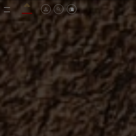
Valrhona - Imaginons le meilleur du chocolat
Espace client
Recherche
Commandez en ligne
menu