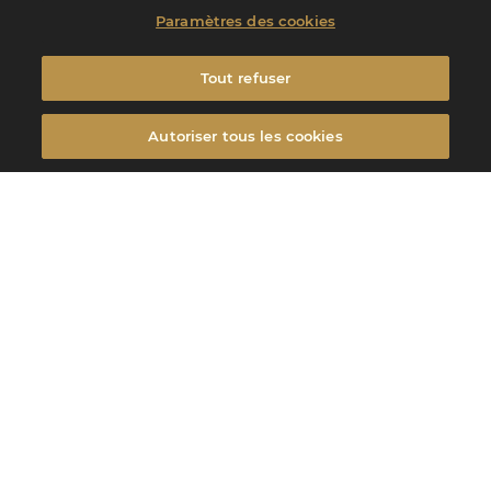
Paramètres des cookies
Tout refuser
Autoriser tous les cookies
Filtrer
FILTRER
Filtrer
Sujets
CERCLE V,
PUBLIÉ LE 06/07/2026
Annonce gagnants concours calendrier
Cercle V 2027
Après une délibération attentive de notre Jury d’Experts, nous sommes