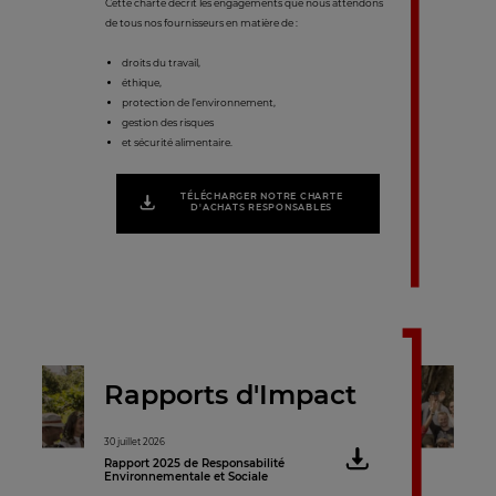
Cette charte décrit les engagements que nous attendons
de tous nos fournisseurs en matière de :
droits du travail,
éthique,
protection de l’environnement,
gestion des risques
et sécurité alimentaire.
TÉLÉCHARGER NOTRE CHARTE
D'ACHATS RESPONSABLES
Rapports d'Impact
30 juillet 2026
16 juin 2021
Rapport 2025 de Responsabilité
Rapport RSE 2020
Environnementale et Sociale