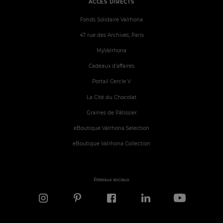
ACCÈS DIRECTS
Fonds Solidaire Valrhona
47 rue des Archives, Paris
MyValrhona
Cadeaux d'affaires
Portail Cercle V
La Cité du Chocolat
Graines de Pâtissier
eBoutique Valrhona Selection
eBoutique Valrhona Collection
Réseaux sociaux