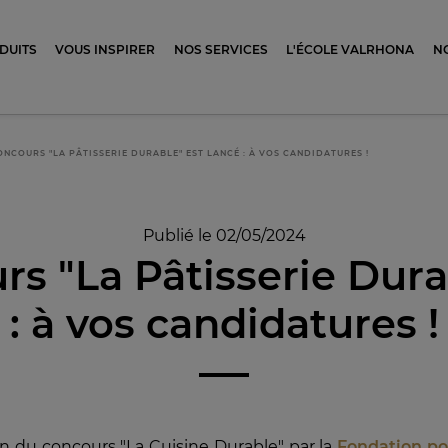
ocolat
DUITS
VOUS INSPIRER
NOS SERVICES
L'ÉCOLE VALRHONA
N
ONCOURS "LA PÂTISSERIE DURABLE" EST LANCÉ : À VOS CANDIDATURES !
Publié le 02/05/2024
rs "La Pâtisserie Dura
: à vos candidatures !
on du concours "La Cuisine Durable" par la
Fondation po