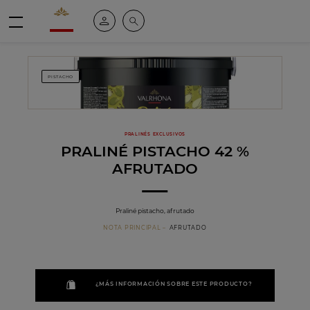
Valrhona - Imaginons le meilleur du chocolat
Mi cuenta
Buscar
Menú
PISTACHO
PRALINÉS EXCLUSIVOS
PRALINÉ PISTACHO 42 %
AFRUTADO
Praliné pistacho, afrutado
NOTA PRINCIPAL
AFRUTADO
¿MÁS INFORMACIÓN SOBRE ESTE PRODUCTO?