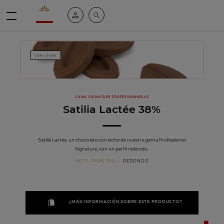
Valrhona - Imaginons le meilleur du chocolat
Mi cuenta
Buscar
Menú
CON LECHE
GAMA SIGNATURE PROFESSIONNELLE
Satilia Lactée 38%
Satilla Lactée, un chocolate con leche de nuestra gama Professional
Signature, con un perfil redondo.
NOTA PRINCIPAL
REDONDO
¿MÁS INFORMACIÓN SOBRE ESTE PRODUCTO?