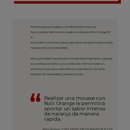
Para enriquecer la paleta aromática de las Créations
Gourmandes, Valrhona ha creado la cobertura Noir Orange 56
%.
Esta cobertura ofrece nuevos sabores en los que la frescura de la
naranja invita a la creatividad.
Para que el sabor sea siempre una fuente de inspiración y gracias
a un enfoque científico y co-construido, hemos creado un
universo propio para cada cobertura para llamar a la vez la
atención de sus sentidos y sus emociones.
Realizar una mousse con
Noir Orange le permitirá
aportar un sabor intenso
de naranja de manera
rápida.
Rémi Poisson - CHEF PASTELERO FORMADOR ÉCOLE