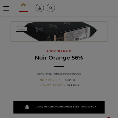
Valrhona - Imaginons le meilleur du chocolat
Mi cuenta
Buscar
Menú
NEGRO
CHOCOLATES GOURMET
Noir Orange 56%
Noir Orange, Maridaje de Grands Crus,
NOTA PRINCIPAL
GOURMET
NOTA SECUNDARIO
NARANJA
¿MÁS INFORMACIÓN SOBRE ESTE PRODUCTO?