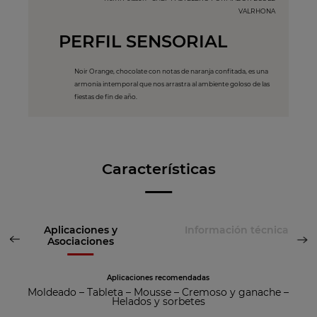
VALRHONA
PERFIL SENSORIAL
Noir Orange, chocolate con notas de naranja confitada, es una
armonía intemporal que nos arrastra al ambiente goloso de las
fiestas de fin de año.
Características
Aplicaciones y
Información técnica
Asociaciones
Aplicaciones recomendadas
Moldeado
–
Tableta
–
Mousse
–
Cremoso y ganache
–
Helados y sorbetes