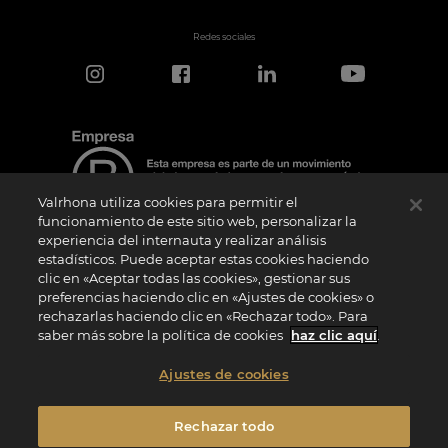
Redes sociales
Valrhona utiliza cookies para permitir el
funcionamiento de este sitio web, personalizar la
experiencia del internauta y realizar análisis
estadísticos. Puede aceptar estas cookies haciendo
Aviso de certificación
clic en «Aceptar todas las cookies», gestionar sus
El logotipo “Certified B Corporation” lo concede B Lab, una organización privada sin
preferencias haciendo clic en «Ajustes de cookies» o
ánimo de lucro, a empresas como la nuestra que han superado con éxito la
rechazarlas haciendo clic en «Rechazar todo». Para
Evaluación de Impacto B (“BIA”) y cumplen los requisitos de B Lab en cuanto a
rendimiento social y medioambiental, responsabilidad y transparencia. B Lab no es
saber más sobre la política de cookies
haz clic aquí
.
un organismo de evaluación de la conformidad en el sentido del Reglamento (UE) nº
765/2008, ni un organismo de normalización nacional, europeo o internacional en el
sentido del Reglamento (UE) nº 1025/2012. Los criterios BIA son distintos e
Ajustes de cookies
independientes de las normas armonizadas emitidas por las normas ISO u otros
organismos de normalización, y no están ratificados por instituciones públicas
nacionales o europeas.
Rechazar todo