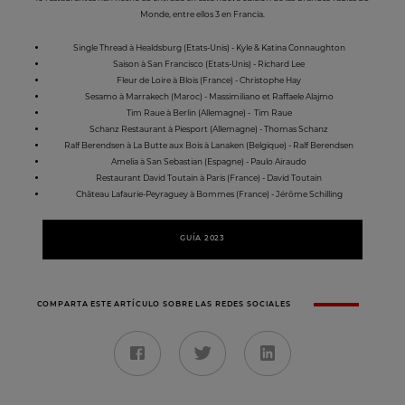
Monde, entre ellos 3 en Francia.
Single Thread à Healdsburg (Etats-Unis) - Kyle & Katina Connaughton
Saison à San Francisco (Etats-Unis) - Richard Lee
Fleur de Loire à Blois (France) - Christophe Hay
Sesamo à Marrakech (Maroc) - Massimiliano et Raffaele Alajmo
Tim Raue à Berlin (Allemagne) - Tim Raue
Schanz Restaurant à Piesport (Allemagne) - Thomas Schanz
Ralf Berendsen à La Butte aux Bois à Lanaken (Belgique) - Ralf Berendsen
Amelia à San Sebastian (Espagne) - Paulo Airaudo
Restaurant David Toutain à Paris (France) - David Toutain
Château Lafaurie-Peyraguey à Bommes (France) - Jérôme Schilling
GUÍA 2023
COMPARTA ESTE ARTÍCULO SOBRE LAS REDES SOCIALES