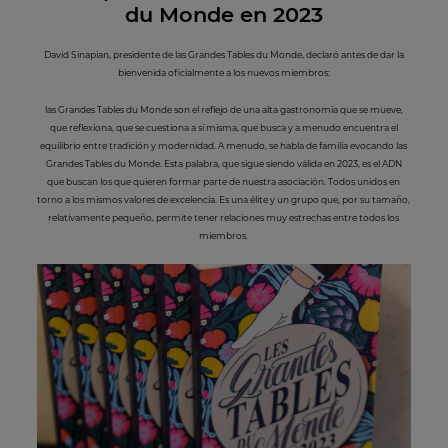
du Monde en 2023
David Sinapian, presidente de las Grandes Tables du Monde, declaró antes de dar la
bienvenida oficialmente a los nuevos miembros:
las Grandes Tables du Monde son el reflejo de una alta gastronomía que se mueve,
que reflexiona, que se cuestiona a sí misma, que busca y a menudo encuentra el
equilibrio entre tradición y modernidad. A menudo, se habla de familia evocando las
Grandes Tables du Monde. Esta palabra, que sigue siendo válida en 2023, es el ADN
que buscan los que quieren formar parte de nuestra asociación. Todos unidos en
torno a los mismos valores de excelencia. Es una élite y un grupo que, por su tamaño,
relativamente pequeño, permite tener relaciones muy estrechas entre todos los
miembros.