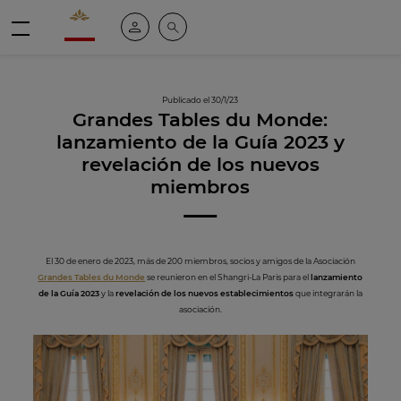
Valrhona - Imaginons le meilleur du chocolat
Mi cuenta
Buscar
Menú
Publicado el 30/1/23
Grandes Tables du Monde:
lanzamiento de la Guía 2023 y
revelación de los nuevos
miembros
El 30 de enero de 2023, más de 200 miembros, socios y amigos de la Asociación
Grandes Tables du Monde
se reunieron en el Shangri-La Paris para el
lanzamiento
de la Guía 2023
y la
revelación de los nuevos establecimientos
que integrarán la
asociación.