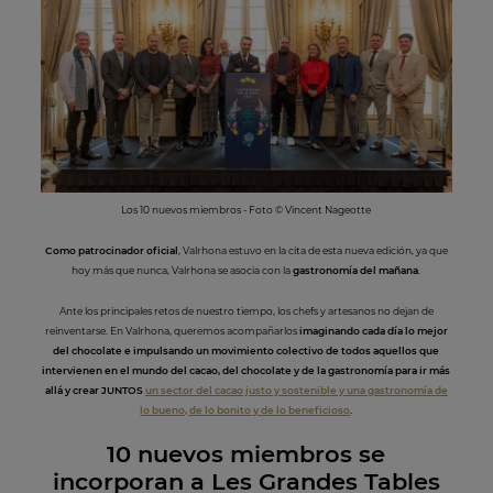
Los 10 nuevos miembros - Foto © Vincent Nageotte
Como patrocinador oficial
, Valrhona estuvo en la cita de esta nueva edición, ya que
hoy más que nunca, Valrhona se asocia con la
gastronomía del mañana
.
Ante los principales retos de nuestro tiempo, los chefs y artesanos no dejan de
reinventarse. En Valrhona, queremos acompañarlos
imaginando cada día lo mejor
del chocolate e impulsando un movimiento colectivo de todos aquellos que
intervienen en el mundo del cacao, del chocolate y de la gastronomía para ir más
allá y crear JUNTOS
un sector del cacao justo y sostenible y una gastronomía de
lo bueno, de lo bonito y de lo beneficioso
.
10 nuevos miembros se
incorporan a Les Grandes Tables