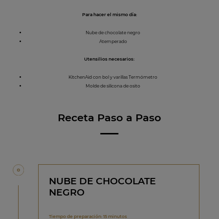
Para hacer el mismo día:
Nube de chocolate negro
Atemperado
Utensilios necesarios:
KitchenAid con bol y varillas Termómetro
Molde de silicona de osito
Receta Paso a Paso
NUBE DE CHOCOLATE
NEGRO
Tiempo de preparación: 15 minutos