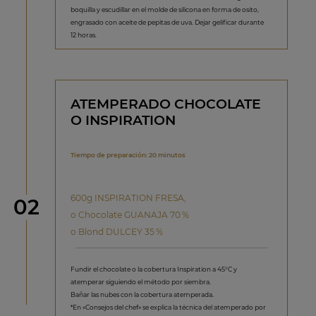
boquilla y escudillar en el molde de silicona en forma de osito,
engrasado con aceite de pepitas de uva. Dejar gelificar durante
12 horas.
ATEMPERADO CHOCOLATE
O INSPIRATION
Tiempo de preparación: 20 minutos
600g INSPIRATION FRESA,
Paso
02
o Chocolate GUANAJA 70 %
o Blond DULCEY 35 %
Fundir el chocolate o la cobertura Inspiration a 45°C y
atemperar siguiendo el método por siembra.
Bañar las nubes con la cobertura atemperada.
*En «Consejos del chef» se explica la técnica del atemperado por