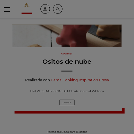
Valrhona - Imaginons le meilleur du chocolat
Mi cuenta
Buscar
Menú
GOURMET
Ositos de nube
Realizada con
Gama Cooking Inspiration Fresa
UNA RECETA ORIGINAL DE LA École Gourmet Valrhona
2 PASOS
Receta calculada para 18 ositos