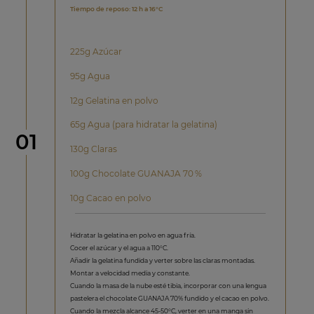
Tiempo de reposo: 12 h a 16°C
225g Azúcar
95g Agua
12g Gelatina en polvo
65g Agua (para hidratar la gelatina)
Paso
01
130g Claras
100g Chocolate GUANAJA 70 %
10g Cacao en polvo
Hidratar la gelatina en polvo en agua fría.
Cocer el azúcar y el agua a 110°C.
Añadir la gelatina fundida y verter sobre las claras montadas.
Montar a velocidad media y constante.
Cuando la masa de la nube esté tibia, incorporar con una lengua
pastelera el chocolate GUANAJA 70% fundido y el cacao en polvo.
Cuando la mezcla alcance 45-50°C, verter en una manga sin