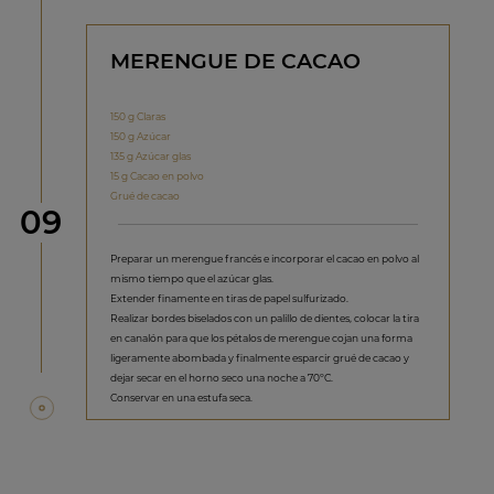
MERENGUE DE CACAO
150 g Claras
150 g Azúcar
135 g Azúcar glas
15 g Cacao en polvo
Grué de cacao
Paso
09
Preparar un merengue francés e incorporar el cacao en polvo al
mismo tiempo que el azúcar glas.
Extender finamente en tiras de papel sulfurizado.
Realizar bordes biselados con un palillo de dientes, colocar la tira
en canalón para que los pétalos de merengue cojan una forma
ligeramente abombada y finalmente esparcir grué de cacao y
dejar secar en el horno seco una noche a 70ºC.
Conservar en una estufa seca.