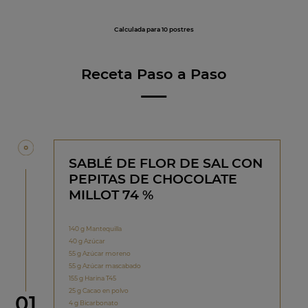
Calculada para 10 postres
Receta Paso a Paso
SABLÉ DE FLOR DE SAL CON
PEPITAS DE CHOCOLATE
MILLOT 74 %
140 g Mantequilla
40 g Azúcar
55 g Azúcar moreno
55 g Azúcar mascabado
155 g Harina T45
25 g Cacao en polvo
Paso
01
4 g Bicarbonato