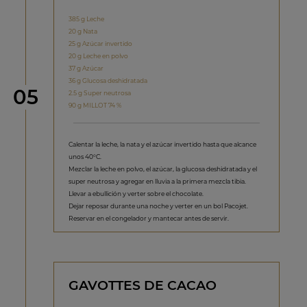
385 g Leche
20 g Nata
25 g Azúcar invertido
20 g Leche en polvo
37 g Azúcar
36 g Glucosa deshidratada
Paso
05
2.5 g Super neutrosa
90 g MILLOT 74 %
Calentar la leche, la nata y el azúcar invertido hasta que alcance
unos 40°C.
Mezclar la leche en polvo, el azúcar, la glucosa deshidratada y el
super neutrosa y agregar en lluvia a la primera mezcla tibia.
Llevar a ebullición y verter sobre el chocolate.
Dejar reposar durante una noche y verter en un bol Pacojet.
Reservar en el congelador y mantecar antes de servir.
GAVOTTES DE CACAO