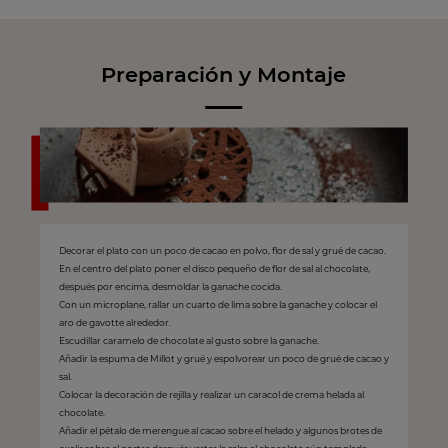
Preparación y Montaje
Decorar el plato con un poco de cacao en polvo, flor de sal y grué de cacao.
En el centro del plato poner el disco pequeño de flor de sal al chocolate,
después por encima, desmoldar la ganache cocida.
Con un microplane, rallar un cuarto de lima sobre la ganache y colocar el
aro de gavotte alrededor.
Escudillar caramelo de chocolate al gusto sobre la ganache.
Añadir la espuma de Millot y grué y espolvorear un poco de grué de cacao y
sal.
Colocar la decoración de rejilla y realizar un caracol de crema helada al
chocolate.
Añadir el pétalo de merengue al cacao sobre el helado y algunos brotes de