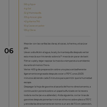
565 g Agua
4 g Sal
52 g Mantequilla
105 g Azúcar glas
42 g Harina T45
10 g Cacao en polvo
126 g Claras
Mezclar con las varillas las claras, el cacao, la harina y el azúcar
Paso
glas.
06
Llevar a ebullición el agua, la sal y la mantequilla después verter
esta mezcla aun hirviendo sobre la 1ª mezcla sin parar de batir.
Filmar a piel y dejar reposar la mezcla a temperatura ambiente
durante al menos 1 hora.
Verter 400 g de preparación sobre una placa antiadherente
ligeramente engrasada después cocer a 170ºC unos 20/25
minutos abriendo cada 3 minutos para permitir que la humedad
escape.
Despegar la hoja de gavotte al sacarla del horno directamente, a
continuación ponerla sobre un papel sulfurizado en la nevera
toda la noche (se va a ablandar). Al día siguiente, cortar tiras de
gavottes después ponerlas 4 min en el horno sobre placa a 170ºC
y enrollarlas directamente en torno a un aro de 7.5 cm (atención,