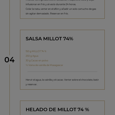
infusionar en frío y al vacío durante 24 horas.
Colar la nata, verter en el sifón y añadir un solo cartucho de gas
sin agitar demasiado. Reservar en frío.
SALSA MILLOT 74%
150 g MILLOT 74 %
250 g Agua
Paso
04
30 g Cacao en polvo
½ Vaina de vainilla de Masagascar
Hervir el agua, la vainilla y el cacao. Verter sobre el chocolate, batir
y reservar.
HELADO DE MILLOT 74 %