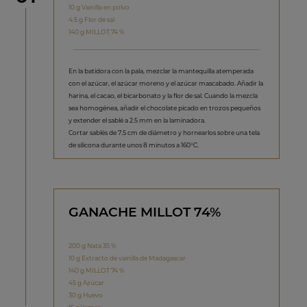
10 g Vainilla en polvo
4.5 g Flor de sal
140 g MILLOT 74 %
En la batidora con la pala, mezclar la mantequilla atemperada
con el azúcar, el azúcar moreno y el azúcar mascabado. Añadir la
harina, el cacao, el bicarbonato y la flor de sal. Cuando la mezcla
sea homogénea, añadir el chocolate picado en trozos pequeños
y extender el sablé a 2.5 mm en la laminadora.
Cortar sablés de 7.5 cm de diámetro y hornearlos sobre una tela
de silicona durante unos 8 minutos a 160°C.
GANACHE MILLOT 74%
200 g Nata 35 %
10 g Extracto de vainilla de Madagascar
140 g MILLOT 74 %
45 g Azúcar
30 g Huevo