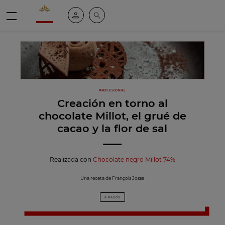
Valrhona - Imaginons le meilleur du chocolat
Mi cuenta
Buscar
Menú
PROFESIONAL
Creación en torno al
chocolate Millot, el grué de
cacao y la flor de sal
Realizada con
Chocolate negro Millot 74%
Una receta de François Josse
9 PASOS