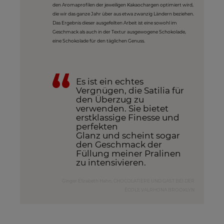
den Aromaprofilen der jeweiligen Kakaochargen optimiert wird,
die wir das ganze Jahr über aus etwa zwanzig Ländern beziehen.
Das Ergebnis dieser ausgefeilten Arbeit ist eine sowohl im
Geschmack als auch in der Textur ausgewogene Schokolade,
eine Schokolade für den täglichen Genuss.
Es ist ein echtes
Vergnügen, die Satilia für
den Überzug zu
verwenden. Sie bietet
erstklassige Finesse und
perfekten
Glanz und scheint sogar
den Geschmack der
Füllung meiner Pralinen
zu intensivieren.
Ginger Elizabeth Hahn, CHOCOLATIERE UND GAST BEI DER
ÉCOLE VALRHONA BROOKLYN