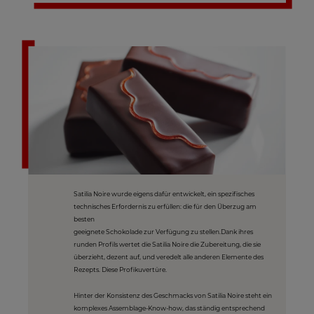
Satilia Noire wurde eigens dafür entwickelt, ein spezifisches
technisches Erfordernis zu erfüllen: die für den Überzug am
besten
geeignete Schokolade zur Verfügung zu stellen.Dank ihres
runden Profils wertet die Satilia Noire die Zubereitung, die sie
überzieht, dezent auf, und veredelt alle anderen Elemente des
Rezepts. Diese Profikuvertüre.
Hinter der Konsistenz des Geschmacks von Satilia Noire steht ein
komplexes Assemblage-Know-how, das ständig entsprechend