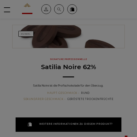
Valrhona - Imaginons le meilleur du chocolat
Mein konto
Suche
Valrhona Collection
Menü
DUNKEL
SIGNATURE PROFESSIONNELLE
Satilia Noire 62%
Satilia Noire ist die Profischokolade für den Überzug.
HAUPT-GESCHMACK
RUND
SEKUNDÄRER GESCHMACK
GERÖSTETE TROCKENFRÜCHTE
WEITERE INFORMATIONEN ZU DIESEM PRODUKT?