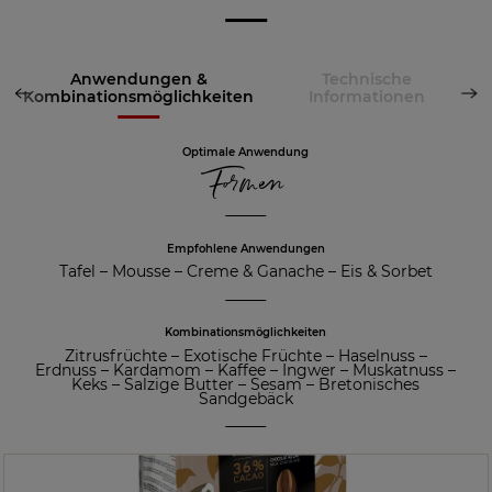
Anwendungen &
Technische
Kombinationsmöglichkeiten
Informationen
Optimale Anwendung
Formen
Empfohlene Anwendungen
Tafel
–
Mousse
–
Creme & Ganache
–
Eis & Sorbet
Kombinationsmöglichkeiten
Zitrusfrüchte
–
Exotische Früchte
–
Haselnuss
–
Erdnuss
–
Kardamom
–
Kaffee
–
Ingwer
–
Muskatnuss
–
Keks
–
Salzige Butter
–
Sesam
–
Bretonisches
Sandgebäck