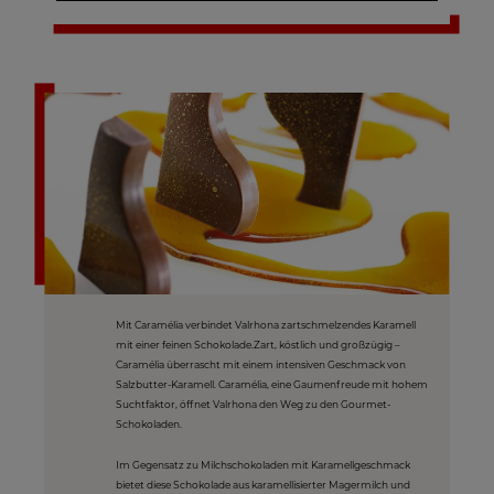
Mit Caramélia verbindet Valrhona zartschmelzendes Karamell
mit einer feinen Schokolade.Zart, köstlich und großzügig –
Caramélia überrascht mit einem intensiven Geschmack von
Salzbutter-Karamell. Caramélia, eine Gaumenfreude mit hohem
Suchtfaktor, öffnet Valrhona den Weg zu den Gourmet-
Schokoladen.
Im Gegensatz zu Milchschokoladen mit Karamellgeschmack
bietet diese Schokolade aus karamellisierter Magermilch und