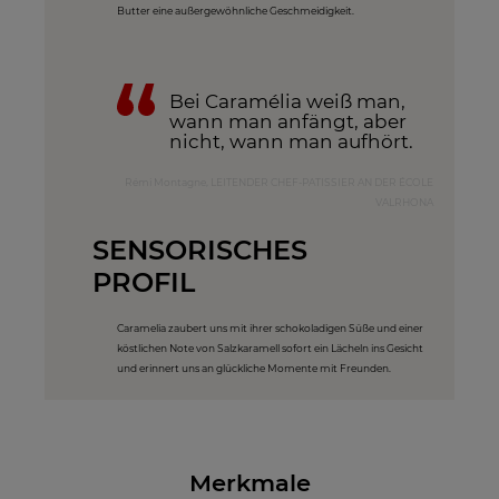
Butter eine außergewöhnliche Geschmeidigkeit.
Bei Caramélia weiß man,
wann man anfängt, aber
nicht, wann man aufhört.
Rémi Montagne, LEITENDER CHEF-PATISSIER AN DER ÉCOLE
VALRHONA
SENSORISCHES
PROFIL
Caramelia zaubert uns mit ihrer schokoladigen Süße und einer
köstlichen Note von Salzkaramell sofort ein Lächeln ins Gesicht
und erinnert uns an glückliche Momente mit Freunden.
Merkmale