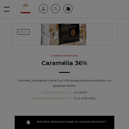
Valrhona - Imaginons le meilleur du chocolat
Mein konto
Suche
Valrhona Collection
Menü
MILCH
GOURMET-SCHOKOLADE
Caramélia 36%
Caramélia, „Mariage de Grands Crus“-Schokolade, Karamell und Noten von
gesalzener Butter
HAUPT-GESCHMACK
GOURMET
SEKUNDÄRER GESCHMACK
SALZ-KARAMELL
WEITERE INFORMATIONEN ZU DIESEM PRODUKT?