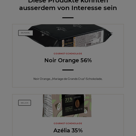
Diese Produkte könnten
ausserdem von Interesse sein
DUNKEL
GOURMET-SCHOKOLADE
Noir Orange 56%
Noir Orange, „Mariage de Grands Crus“-Schokolade,
MILCH
GOURMET-SCHOKOLADE
Azélia 35%