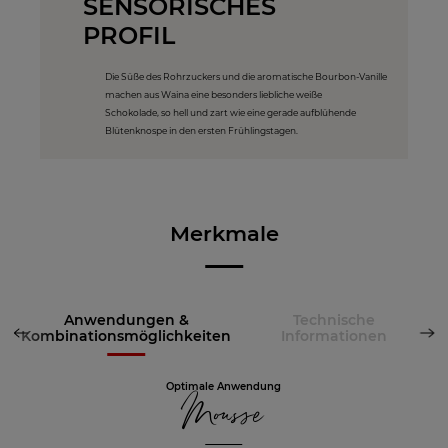
SENSORISCHES
PROFIL
Die Süße des Rohrzuckers und die aromatische Bourbon-Vanille
machen aus Waina eine besonders liebliche weiße
Schokolade, so hell und zart wie eine gerade aufblühende
Blütenknospe in den ersten Frühlingstagen.
Merkmale
Anwendungen &
Technische
Kombinationsmöglichkeiten
Informationen
Optimale Anwendung
Mousse