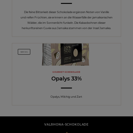
Die feine Bitterkeit dieser Schokolade ergänzen Noten von Vanille
und reifen Früchten, sie erinnern an die Wasserfälle der jamaikanischen
Wälder, die im Sonnenlicht funkeln. Die Kakaobohnen dieser
herkunftsreinen Cuvée aus Jamaika stammen von der Insel Jamaika.
WEISS
GOURMET-SCHOKOLADE
Opalys 33%
Opalys, Milchig und Zart
VALRHONA-SCHOKOLADE