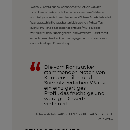
Waina 35 % wird aus Kakaobohnen erzeugt, die von den
Expert:innen und den lokalen Partner:innen von Valrhona
sorgfältig ausgewählt wurden. Als zertifizierte Schokolade wird
Waina ausschließlich aus besten biologischen Rohstoffen
aus fairem Handel hergestellt (Fairtrade-/Max-Havelaar-
zertifiziert und aus biologischer Landwirtschaft). Sie ist somit
ein sichtbarer Ausdruck für das Engagement von Valrhona in
der nachhaltigen Entwicklung.
Die vom Rohrzucker
stammenden Noten von
Kondensmilch und
Süßholz verleihen Waina
ein einzigartiges
Profil, das fruchtige und
würzige Desserts
verfeinert.
Antoine Michelin - AUSBILDENDER CHEF-PATISSIER ÉCOLE
VALRHONA