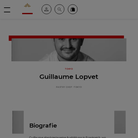
Valrhona - Imaginons le meilleur du chocolat
Mein konto
Suche
Valrhona Collection
Menü
TOKYO
Guillaume Lopvet
PASTRY CHEF -TOKYO
Biografie
Guillaume absolvierte seine Ausbildung in Frankreich, wo