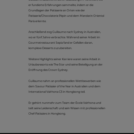
er fundierte Erfahrungen sammelte, indem er die
Grundlagen der Patisserie an Orten wie der
Patisserie/Chocolaterie Pépin und dem Mandarin Oriental
Paris erlernte.
Anschließend zog Guillaume nach Sydney in Australien,
wo er fünf Jahre verbrachte. Während seiner Arbeit im
Gourmetrestaurant Sepia fand er Gefallen daran,
komplexe Desserts zuzubereiten.
Weitere Highlights seiner Karriere waren seine Arbeit in
Urlaubsresorts wie The Star und seine Beteiligung an der
Eröffnung des Crown Sydney.
Guillaume nahm an professionellen Wettbewerben wie
dem Savour Patissier of the Year in Australien und dem
International Valrhona C3 in Hongkong teil.
Er gehört nunmehr zum Team der École Valrhona und
teilt seine Leidenschaft und sein Wissen mit professionellen
Chef-Patissiers in Hongkong.