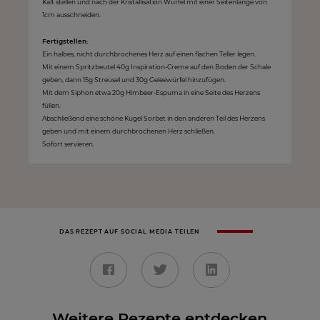
Kalt stellen und nach der Kristallisation Würfel mit einer Seitenlänge von
1cm ausschneiden.
Fertigstellen:
Ein halbes, nicht durchbrochenes Herz auf einen flachen Teller legen.
Mit einem Spritzbeutel 40g Inspiration-Creme auf den Boden der Schale
geben, dann 15g Streusel und 30g Geleewürfel hinzufügen.
Mit dem Siphon etwa 20g Himbeer-Espuma in eine Seite des Herzens
füllen.
Abschließend eine schöne Kugel Sorbet in den anderen Teil des Herzens
geben und mit einem durchbrochenen Herz schließen.
Sofort servieren.
DAS REZEPT AUF SOCIAL MEDIA TEILEN
Weitere Rezepte entdecken