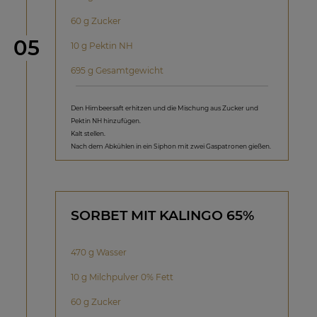
60 g Zucker
Schritt
05
10 g Pektin NH
695 g Gesamtgewicht
Den Himbeersaft erhitzen und die Mischung aus Zucker und
Pektin NH hinzufügen.
Kalt stellen.
Nach dem Abkühlen in ein Siphon mit zwei Gaspatronen gießen.
SORBET MIT KALINGO 65%
470 g Wasser
10 g Milchpulver 0% Fett
60 g Zucker