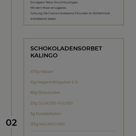
Emulgator Natur Emul hinzufügen.
Mit dem Mixer emulgieren.
Achtung: Die Creme mindestens 3 Stunden im Kühlschrank
kristallisieren lassen.
SCHOKOLADENSORBET
KALINGO
470g Wasser
10g Magermilchpulver 0 %
60g Streuzucker
25g GLUKOSE-PULVER
3g Eisstabilisator
Schritt
02
135g KALINGO 65%