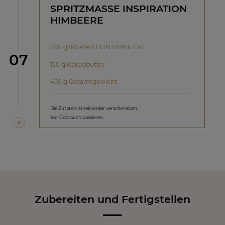
SPRITZMASSE INSPIRATION
HIMBEERE
300 g INSPIRATION HIMBEERE
Schritt
07
150 g Kakaobutter
450 g Gesamtgewicht
Die Zutaten miteinander verschmelzen.
Vor Gebrauch passieren.
Zubereiten und Fertigstellen