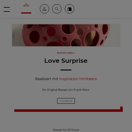
Valrhona - Imaginons le meilleur du chocolat
Mein konto
Suche
Valrhona Collection
Menü
PROFESSIONELL
Love Surprise
Realisiert mit
Inspiration Himbeere
Ein Original-Rezept von Frank Wenz
7 SCHRITTE
Rezept für 20 Stück