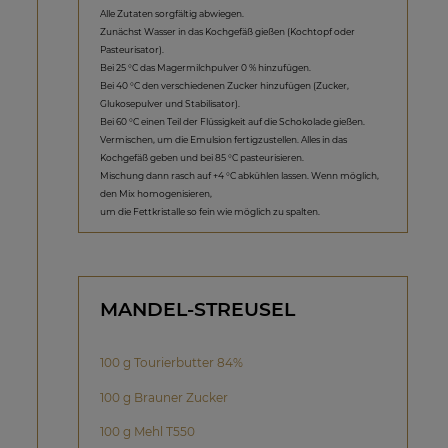
Alle Zutaten sorgfältig abwiegen.
Zunächst Wasser in das Kochgefäß gießen (Kochtopf oder
Pasteurisator).
Bei 25 °C das Magermilchpulver 0 % hinzufügen.
Bei 40 °C den verschiedenen Zucker hinzufügen (Zucker,
Glukosepulver und Stabilisator).
Bei 60 °C einen Teil der Flüssigkeit auf die Schokolade gießen.
Vermischen, um die Emulsion fertigzustellen. Alles in das
Kochgefäß geben und bei 85 °C pasteurisieren.
Mischung dann rasch auf +4 °C abkühlen lassen. Wenn möglich,
den Mix homogenisieren,
um die Fettkristalle so fein wie möglich zu spalten.
MANDEL-STREUSEL
100 g Tourierbutter 84%
100 g Brauner Zucker
100 g Mehl T550