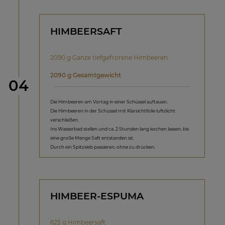
HIMBEERSAFT
2090 g Ganze tiefgefrorene Himbeeren
2090 g Gesamtgewicht
Schritt
04
Die Himbeeren am Vortag in einer Schüssel auftauen.
Die Himbeeren in der Schüssel mit Klarsichtfolie luftdicht
verschließen.
Ins Wasserbad stellen und ca. 2 Stunden lang kochen lassen, bis
eine große Menge Saft entstanden ist.
Durch ein Spitzsieb passieren, ohne zu drücken.
HIMBEER-ESPUMA
625 g Himbeersaft