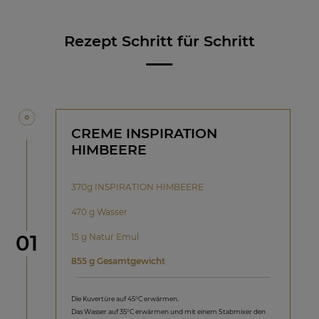
Rezept Schritt für Schritt
CREME INSPIRATION
HIMBEERE
370g INSPIRATION HIMBEERE
470 g Wasser
Schritt
01
15 g Natur Emul
855 g Gesamtgewicht
Die Kuvertüre auf 45°C erwärmen.
Das Wasser auf 35°C erwärmen und mit einem Stabmixer den