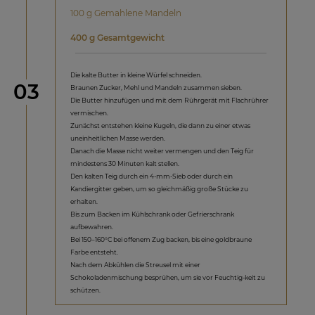
100 g Gemahlene Mandeln
400 g Gesamtgewicht
Die kalte Butter in kleine Würfel schneiden.
Schritt
03
Braunen Zucker, Mehl und Mandeln zusammen sieben.
Die Butter hinzufügen und mit dem Rührgerät mit Flachrührer
vermischen.
Zunächst entstehen kleine Kugeln, die dann zu einer etwas
uneinheitlichen Masse werden.
Danach die Masse nicht weiter vermengen und den Teig für
mindestens 30 Minuten kalt stellen.
Den kalten Teig durch ein 4-mm-Sieb oder durch ein
Kandiergitter geben, um so gleichmäßig große Stücke zu
erhalten.
Bis zum Backen im Kühlschrank oder Gefrierschrank
aufbewahren.
Bei 150–160°C bei offenem Zug backen, bis eine goldbraune
Farbe entsteht.
Nach dem Abkühlen die Streusel mit einer
Schokoladenmischung besprühen, um sie vor Feuchtig-keit zu
schützen.