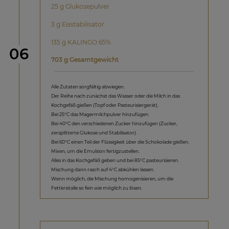
25 g Glukosepulver
3 g Eisstabilisator
135 g KALINGO 65%
Schritt
06
703 g Gesamtgewicht
Alle Zutaten sorgfältig abwiegen.
Der Reihe nach zunächst das Wasser oder die Milch in das
Kochgefäß gießen (Topf oder Pasteurisiergerät).
Bei 25°C das Magermilchpulver hinzufügen.
Bei 40°C den verschiedenen Zucker hinzufügen (Zucker,
zersplitterte Glukose und Stabilisator).
Bei 60°C einen Teil der Flüssigkeit über die Schokolade gießen.
Mixen, um die Emulsion fertigzustellen.
Alles in das Kochgefäß geben und bei 85°C pasteurisieren.
Mischung dann rasch auf 4°C abkühlen lassen.
Wenn möglich, die Mischung homogenisieren, um die
Fettkristalle so fein wie möglich zu lösen.