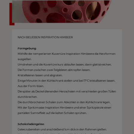
NACH BELIEBEN INSPIRATION HIMBEER
Formgebung:
Mithilfe der temperierten Kuvertüre Inspiration Himbeere die Herzformen
ausgießen.
Umdrehen und die Kuvertüre kurz ablaufen lassen, dann glattstreichen.
Die Formen zwischen zwei Teigleisten abtropfen lassen.
Kristallisieren lassen und abgraten.
Einige Minuten in den Kühlschrank stellen und bei 17°C kristallisieren lassen.
Aus der Form lösen.
Die später als Deckel dienenden Herzschalen mit verschieden großen Tüllen
durchbrechen.
Die durchbrochenen Schalen zum Abkühlen in den Kühlschrank legen.
Mit der Spritzmasse Inspiration Himbeere und einer Spritzpistole einen
partiellen Samteffekt auf die kalten Schalen sprühen.
Schokoladengelee:
Gelee zubereiten und anschließend 1cm dick in den Rahmen gießen.