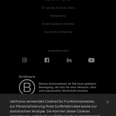
47 rue des Archives, Paris
MyValrhona
Fonds Solidaire Valrhona
Gourmet-Onlineshop
Soziale Netzwerke
Valrhona verwendet Cookies für Funktionszwecke,
zur Personalisierung Ihres Surferlebnisses sowie zur
statistischen Analyse. Sie können diese Cookies
Hinweis zur Zertifizierung