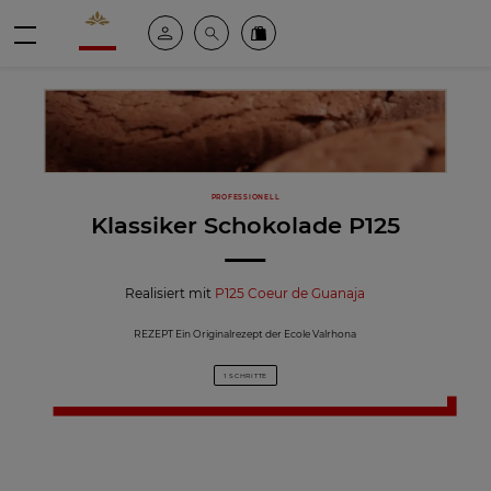
Valrhona - Imaginons le meilleur du chocolat
Mein konto
Suche
Valrhona Collection
Menü
PROFESSIONELL
Klassiker Schokolade P125
Realisiert mit
P125 Coeur de Guanaja
REZEPT Ein Originalrezept der Ecole Valrhona
1 SCHRITTE