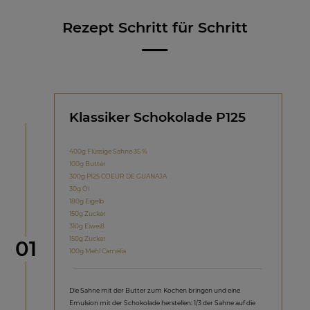
Rezept Schritt für Schritt
Klassiker Schokolade P125
400g Flüssige Sahne 35 %
100g Butter
300g P125 COEUR DE GUANAJA
30g Öl
180g Eigelb
150g Zucker
310g Eiweiß
150g Zucker
Schritt
01
100g Mehl Camélia
Die Sahne mit der Butter zum Kochen bringen und eine
Emulsion mit der Schokolade herstellen: 1/3 der Sahne auf die